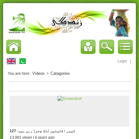
Login
|
Videos
Catagories
You are here :
>
127 -کیوں اقلیتیں مُلک چھوڑ رہی ہیں
13,981 views | 6 years ago