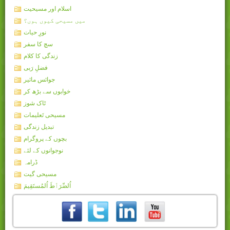
اسلام اور مسیحیت
میں مسیحی کیوں ہوں؟
نورِ حیات
سچ کا سفر
زندگی کا کلام
فضلِ رَبی
جوائس مائیر
خوابوں سے بڑھ کر
ٹاک شوز
مسیحی تَعلیمات
تبدیل زندگی
بچوں کے پروگرام
نوجوانوں کے لئے
ڈرامہ
مسیحی گیت
اُلصِّرَٲطَ اُلمُستَقِيمَ