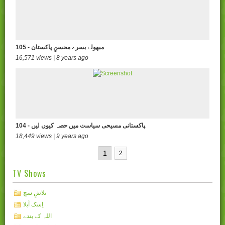
105 - مبھولے بسرے محسنِ پاکستان
16,571 views | 8 years ago
104 - پاکستانی مسیحی سیاست میں حصہ کیوں لیں
18,449 views | 9 years ago
1
2
TV Shows
تلاشِ سچ
اِسک آبلا
اللہ کے بندے