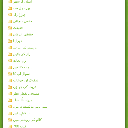
ایمان کا سفر
پورے دِل سے
چراغِ راہ
حتمی سچائی
حقیقت
حقیقی عرفان
دوراہا
دوستی کا ہاتھ
راز کی باتیں
راہِ نجات
سمت کا تعین
سوال آپ کا
شکوک اور جوابات
قربت کی چھاؤں
مسیحی نقطہِ نظر
میرات اُلنساہ
میں بھی پاکستان ہوں
نا قابلِ یقین
کلام کی روشنی میں
کلب 700