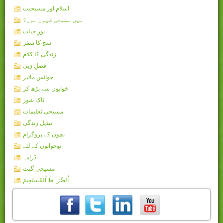
اسلام اور مسیحیت
میں مسیحی کیوں ہوں؟
نورِ حیات
سچ کا سفر
زندگی کا کلام
فضلِ رَبی
جوائس مائیر
خوابوں سے بڑھ کر
ٹاک شوز
مسیحی تَعلیمات
تبدیل زندگی
بچوں کے پروگرام
نوجوانوں کے لئے
ڈرامہ
مسیحی گیت
اُلصِّرَٲطَ اُلمُستَقِيمَ