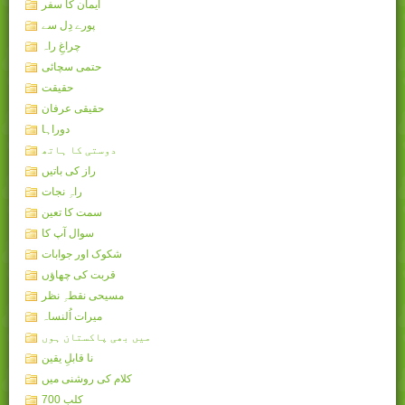
ایمان کا سفر
پورے دِل سے
چراغِ راہ
حتمی سچائی
حقیقت
حقیقی عرفان
دوراہا
دوستی کا ہاتھ
راز کی باتیں
راہِ نجات
سمت کا تعین
سوال آپ کا
شکوک اور جوابات
قربت کی چھاؤں
مسیحی نقطہِ نظر
میرات اُلنساہ
میں بھی پاکستان ہوں
نا قابلِ یقین
کلام کی روشنی میں
کلب 700