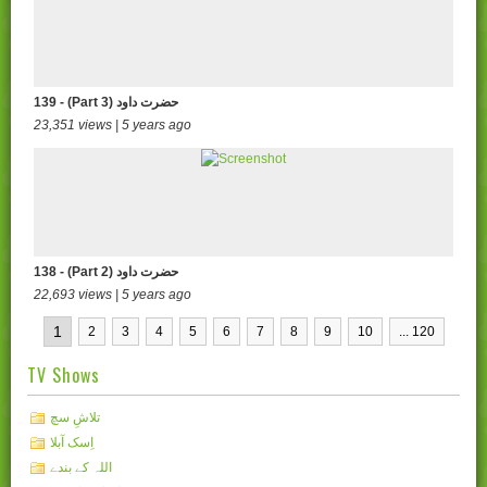
139 - (Part 3) حضرت داود
23,351 views | 5 years ago
138 - (Part 2) حضرت داود
22,693 views | 5 years ago
1
2
3
4
5
6
7
8
9
10
... 120
TV Shows
تلاشِ سچ
اِسک آبلا
اللہ کے بندے