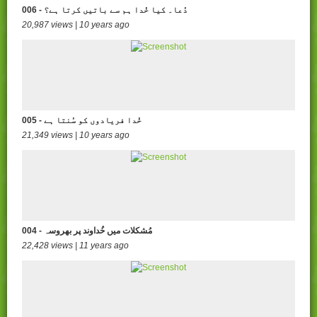
006 - دُعا۔ کیا خُدا ہم سے باتیں کرتا ہے؟
20,987 views | 10 years ago
005 - خُدا فریادوں کو سُنتا ہے
21,349 views | 10 years ago
004 - مُشکلات میں خُداوند پر بھروسہ
22,428 views | 11 years ago