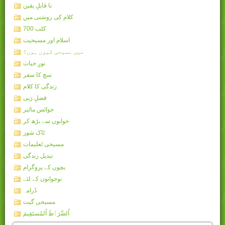
نا قابلِ یقین
کلام کی روشنی میں
کلب 700
اسلام اور مسیحیت
میں مسیحی کیوں ہوں؟
نورِ حیات
سچ کا سفر
زندگی کا کلام
فضلِ رَبی
جوائس مائیر
خوابوں سے بڑھ کر
ٹاک شوز
مسیحی تَعلیمات
تبدیل زندگی
بچوں کے پروگرام
نوجوانوں کے لئے
ڈرامہ
مسیحی گیت
اُلصِّرَٲطَ اُلمُستَقِيمَ