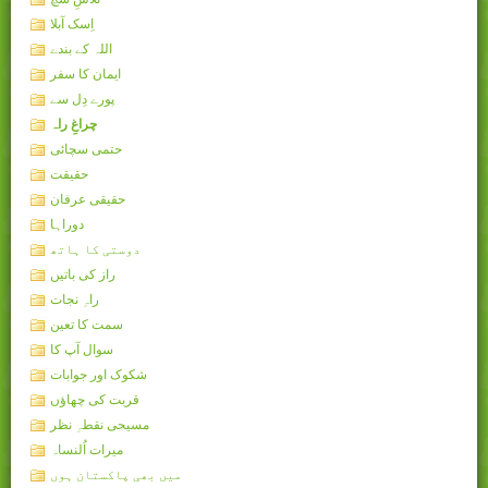
اِسک آبلا
اللہ کے بندے
ایمان کا سفر
پورے دِل سے
چراغِ راہ
حتمی سچائی
حقیقت
حقیقی عرفان
دوراہا
دوستی کا ہاتھ
راز کی باتیں
راہِ نجات
سمت کا تعین
سوال آپ کا
شکوک اور جوابات
قربت کی چھاؤں
مسیحی نقطہِ نظر
میرات اُلنساہ
میں بھی پاکستان ہوں