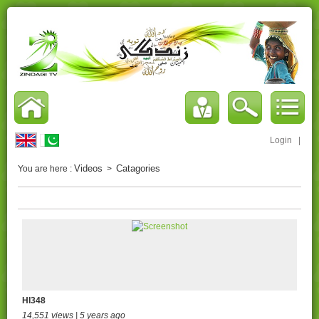
Login
|
Videos
Catagories
You are here :
>
HI348
14,551 views | 5 years ago