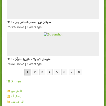
318 - طوفانِ نوح بسسبِ انسانی بدی
15,932 views | 7 years ago
316 - متوسلح کی ولادت ازروئے قرآن
16,048 views | 7 years ago
1
2
3
4
5
6
7
8
TV Shows
تلاشِ سچ
اِسک آبلا
اللہ کے بندے