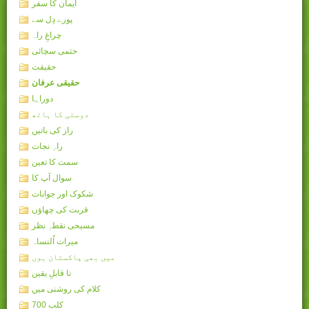
ایمان کا سفر
پورے دِل سے
چراغِ راہ
حتمی سچائی
حقیقت
حقیقی عرفان
دوراہا
دوستی کا ہاتھ
راز کی باتیں
راہِ نجات
سمت کا تعین
سوال آپ کا
شکوک اور جوابات
قربت کی چھاؤں
مسیحی نقطہِ نظر
میرات اُلنساہ
میں بھی پاکستان ہوں
نا قابلِ یقین
کلام کی روشنی میں
کلب 700