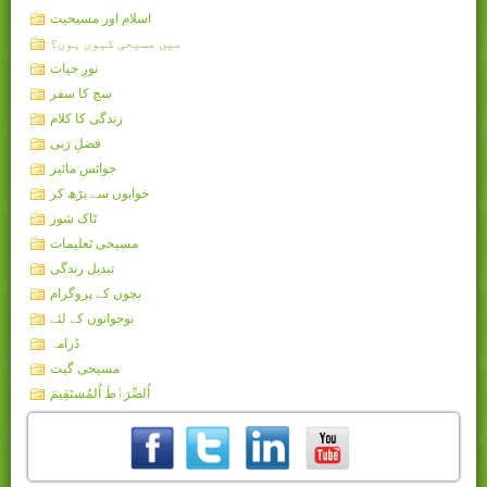
اسلام اور مسیحیت
میں مسیحی کیوں ہوں؟
نورِ حیات
سچ کا سفر
زندگی کا کلام
فضلِ رَبی
جوائس مائیر
خوابوں سے بڑھ کر
ٹاک شوز
مسیحی تَعلیمات
تبدیل زندگی
بچوں کے پروگرام
نوجوانوں کے لئے
ڈرامہ
مسیحی گیت
اُلصِّرَٲطَ اُلمُستَقِيمَ