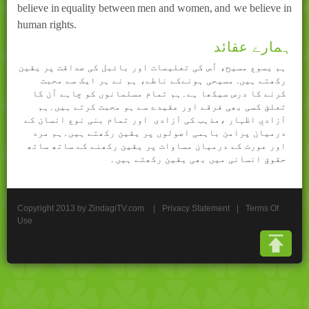
believe in
equality
between
men and women,
and we believe in
human rights.
ہمارے عقائد
ہم یسوع مسیح، اُس کی تعلیمات اور بائبل کی صداقت پر یقین
رکھتے ہیں. مسیحی ہونےکے ناطے، ہم نے ہر ایک سے محبت
کرنے کا درس سیکھا ہے۔ہم تمام مسلمانوں کو چاہے اُن کا
تعلق کسی بھی فرقے اور عقیدے سے ہو محبت کرتے ہیں۔ہم
آزادیِ اظہار ،مذہب کی آزادی اور تمام بنی نوع انسان کے
درمیان پرامن باہمی اصولوں پر یقین رکھتے ہیں۔ہم مرد
اور عورت کے درمیان مساوات پر یقین رکھنے کے ساتھ ساتھ
حقوق انسانی میں بھی یقین رکھتے ہیں۔
Copyright 2013 by ZindagiTV.com
|
Privacy Statement
|
Terms Of
Use