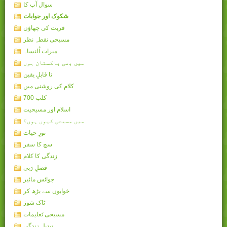
سوال آپ کا
شکوک اور جوابات
قربت کی چھاؤں
مسیحی نقطہِ نظر
میرات اُلنساہ
میں بھی پاکستان ہوں
نا قابلِ یقین
کلام کی روشنی میں
کلب 700
اسلام اور مسیحیت
میں مسیحی کیوں ہوں؟
نورِ حیات
سچ کا سفر
زندگی کا کلام
فضلِ رَبی
جوائس مائیر
خوابوں سے بڑھ کر
ٹاک شوز
مسیحی تَعلیمات
تبدیل زندگی