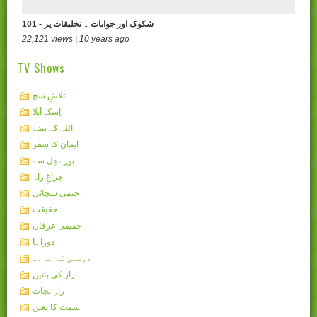
101 - شکوک اور جوابات ۔ تخلیقات پر
22,121 views | 10 years ago
TV Shows
تلاشِ سچ
اِسک آبلا
اللہ کے بندے
ایمان کا سفر
پورے دِل سے
چراغِ راہ
حتمی سچائی
حقیقت
حقیقی عرفان
دوراہا
دوستی کا ہاتھ
راز کی باتیں
راہِ نجات
سمت کا تعین