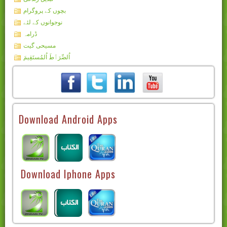
بچوں کے پروگرام
نوجوانوں کے لئے
ڈرامہ
مسیحی گیت
اُلصِّرَٲطَ اُلمُستَقِيمَ
Download Android Apps
Download Iphone Apps