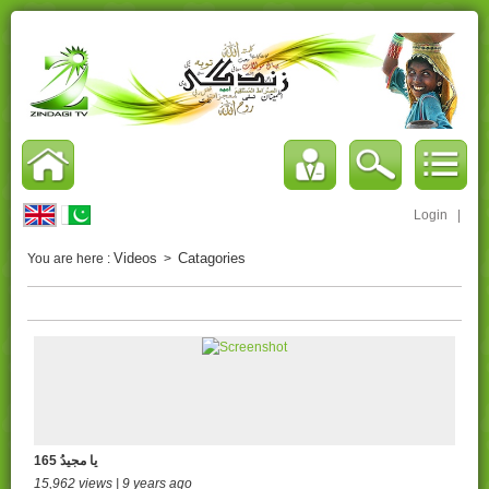
Login
|
Videos
Catagories
You are here :
>
165 یا مجیدُ
15,962 views | 9 years ago