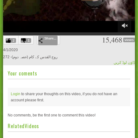
0
15,468
Share...
of
views
2
1
29
minutes,
4/1/2020
31
272 -روح القدس کے کام (حصہ دوم)
seconds
ڈاؤن لوڈ کریں
Your coments
Login
to share your thoughts on this video, if you do not have an
account please
first.
No comments, be the first one to comment this video!
RelatedVideos