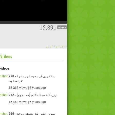
15,891
views
ڈاؤن لوڈ کریں
dVideos
videos
270 - بھائیوں کی محبت اور دنیا
کی عداوت
15,363 views | 6 years ago
272 - روح القدس کے کام (حصہ دوم)
15,468 views | 6 years ago
269 - یسوع انگور کا حقیقی درخت