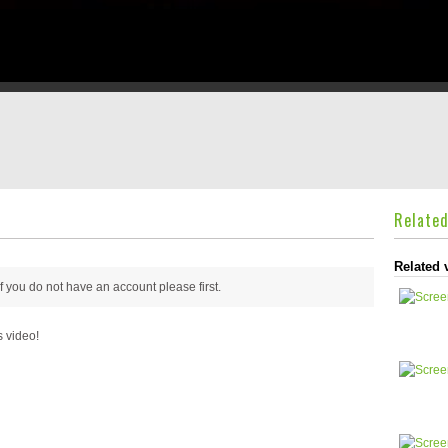
Relate
Related 
 if you do not have an account please
first.
s video!