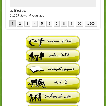
یوم فتح کا دن
24,295 views | 4 years ago
1
2
3
4
5
6
7
8
9
10
... 200