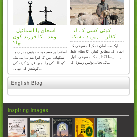
ائے
کوئی کسی کے لئے
اسحاق یا اسمائیل۔
کفارہ نہیں دے سکتا
وعدے کا فرزند کون
باتيں
تھا؟
کھانا
ایک مسلمان نے کہا: مسیحی کے
وں سے
ایمان کے مطابق کفارہ کا نظام غلط
اسلام اور مسیحیت، دونوں مذہب یہ
ہے۔ ایسا لگتا ہے کہ مسیحی بائبل
سکھاتے ہیں کہ ابراہیم نے اپنے بیٹے
کے بجائے پولس رسول ک...
کو اللہ کی راہ میں قربان کرنے کی
کوشش کی تھی۔...
English Blog
Inspiring Images