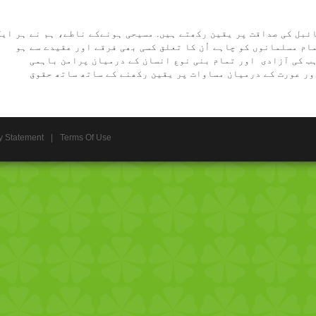
ائبل کی صداقت پر یقین رکھتے ہیں. مسیحی ہونےکے ناطے، ہم نے ہر ایک
ام مسلمانوں کو چاہے اُن کا تعلق کسی بھی فرقے اور عقیدے سے ہو
ہب کی آزادی اور تمام بنی نوع انسان کے درمیان پرامن باہمی
ور عورت کے درمیان مساوات پر یقین رکھنے کے ساتھ ساتھ حقوق
y Statement
|
Terms Of Use