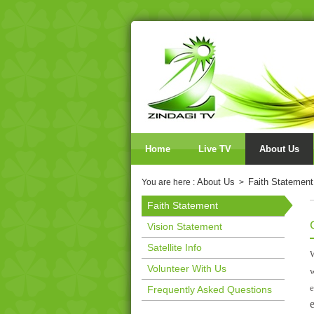
Home
Live TV
About Us
About Us
Faith Statement
You are here :
>
Faith Statement
Vision Statement
Satellite Info
W
Volunteer With Us
w
e
Frequently Asked Questions