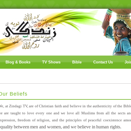
Blog & Books
TV Shows
Bible
Contact Us
Joi
Our Beliefs
e, at Zindagi TV, are of Christian faith and believe in the authenticity of the Bibl
e are taught to love every one and we love all Muslims from all the sects an
xpression
,
freedom of religion,
and the principles of
peaceful coexistence
amon
equality
between
men and women,
and we believe in
human rights.