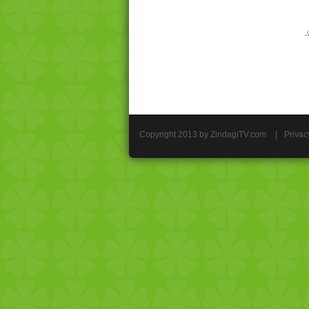
Copyright 2013 by ZindagiTV.com
|
Privac