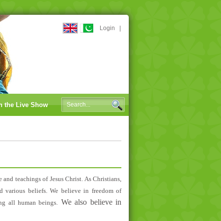
Login
|
n the Live Show
e and teachings of Jesus Christ. As Christians,
d various beliefs.
We believe in freedom of
We also believe in
g all human beings
.