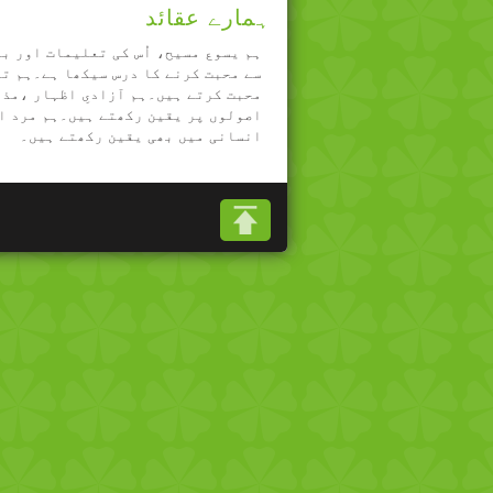
ہمارے عقائد
ہم یسوع مسیح، اُس کی تعلیمات اور ب
سے محبت کرنے کا درس سیکھا ہے۔ہم تم
محبت کرتے ہیں۔ہم آزادیِ اظہار ،مذ
اصولوں پر یقین رکھتے ہیں۔ہم مرد ا
انسانی میں بھی یقین رکھتے ہیں۔