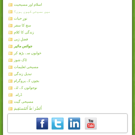
اسلام اور مسیحیت
میں مسیحی کیوں ہوں؟
نورِ حیات
سچ کا سفر
زندگی کا کلام
فضلِ رَبی
جوائس مائیر
خوابوں سے بڑھ کر
ٹاک شوز
مسیحی تَعلیمات
تبدیل زندگی
بچوں کے پروگرام
نوجوانوں کے لئے
ڈرامہ
مسیحی گیت
اُلصِّرَٲطَ اُلمُستَقِيمَ