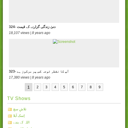
324- دنیٰ زندگی گزارنے کے قیمت
18,107 views | 8 years ago
323- آپ کا نقطہِ توجہ کس پر مرکوز ہے
17,380 views | 8 years ago
1
2
3
4
5
6
7
8
9
TV Shows
تلاشِ سچ
اِسک آبلا
اللہ کے بندے