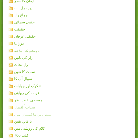
ایمان کا سفر
پورے دِل سے
چراغِ راہ
حتمی سچائی
حقیقت
حقیقی عرفان
دوراہا
دوستی کا ہاتھ
راز کی باتیں
راہِ نجات
سمت کا تعین
سوال آپ کا
شکوک اور جوابات
قربت کی چھاؤں
مسیحی نقطہِ نظر
میرات اُلنساہ
میں بھی پاکستان ہوں
نا قابلِ یقین
کلام کی روشنی میں
کلب 700