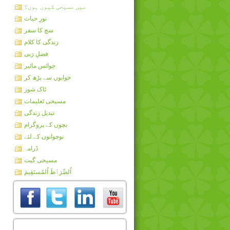
میں مسیحی کیوں ہوں؟
نورِ حیات
سچ کا سفر
زندگی کا کلام
فضلِ رَبی
جوائس مائیر
خوابوں سے بڑھ کر
ٹاک شوز
مسیحی تَعلیمات
تبدیل زندگی
بچوں کے پروگرام
نوجوانوں کے لئے
ڈرامہ
مسیحی گیت
اُلصِّرَٲطَ اُلمُستَقِيمَ