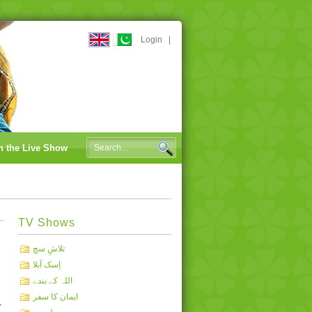
Login
|
n the Live Show
TV Shows
تلاشِ سچ
اِسک آبلا
اللہ کے بندے
ایمان کا سفر