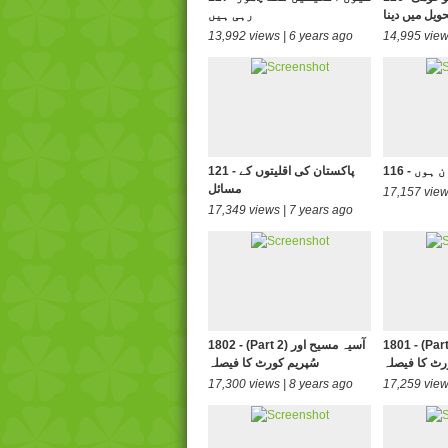
حویل میں دینا
رہی ہیں
13,992 views | 6 years ago
14,995 view
تان ہوں
121 - پاکستان کی اقلیتوں کے
مسائل
17,157 view
17,349 views | 7 years ago
(Part 1) آسیہ مسیح اور
1802 - (Part 2) آسیہ مسیح اور
رٹ کا فیصلہ
سُپریم کورٹ کا فیصلہ
17,300 views | 8 years ago
17,259 view