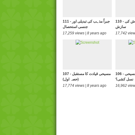
110 - گرجا گھروں پر بندش کی
111 - جبراً مذہب کی تبدیلی اور
سازش
جنسی استحصال
17,259 views | 8 years ago
17,742 view
106 - مردم شماری یا مسیحی
107 - مسیحی قیادت کا مستقبل
نسل کشی؟
(حصہ اول)
17,774 views | 8 years ago
16,962 view