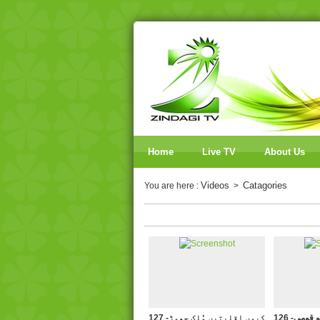
Home
Live TV
About Us
Videos
Catagories
You are here :
>
126 -ایڈورڈ کالج پشاور کو قومی
127 -کیوں اقلیتیں مُلک چھوڑ