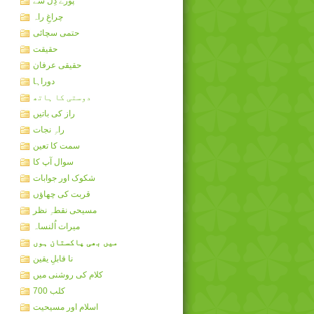
پورے دِل سے
چراغِ راہ
حتمی سچائی
حقیقت
حقیقی عرفان
دوراہا
دوستی کا ہاتھ
راز کی باتیں
راہِ نجات
سمت کا تعین
سوال آپ کا
شکوک اور جوابات
قربت کی چھاؤں
مسیحی نقطہِ نظر
میرات اُلنساہ
میں بھی پاکستان ہوں
نا قابلِ یقین
کلام کی روشنی میں
کلب 700
اسلام اور مسیحیت