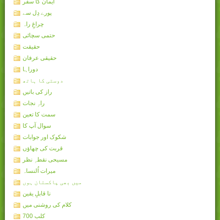
ایمان کا سفر
پورے دِل سے
چراغِ راہ
حتمی سچائی
حقیقت
حقیقی عرفان
دوراہا
دوستی کا ہاتھ
راز کی باتیں
راہِ نجات
سمت کا تعین
سوال آپ کا
شکوک اور جوابات
قربت کی چھاؤں
مسیحی نقطہِ نظر
میرات اُلنساہ
میں بھی پاکستان ہوں
نا قابلِ یقین
کلام کی روشنی میں
کلب 700