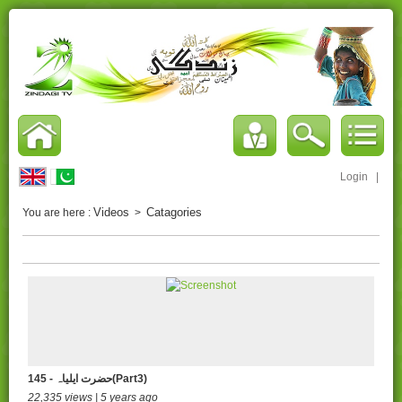
Login
|
Videos
Catagories
You are here :
>
145 - حضرت ایلیاہ(Part3)
22,335 views | 5 years ago