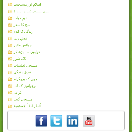
اسلام اور مسیحیت
میں مسیحی کیوں ہوں؟
نورِ حیات
سچ کا سفر
زندگی کا کلام
فضلِ رَبی
جوائس مائیر
خوابوں سے بڑھ کر
ٹاک شوز
مسیحی تَعلیمات
تبدیل زندگی
بچوں کے پروگرام
نوجوانوں کے لئے
ڈرامہ
مسیحی گیت
اُلصِّرَٲطَ اُلمُستَقِيمَ