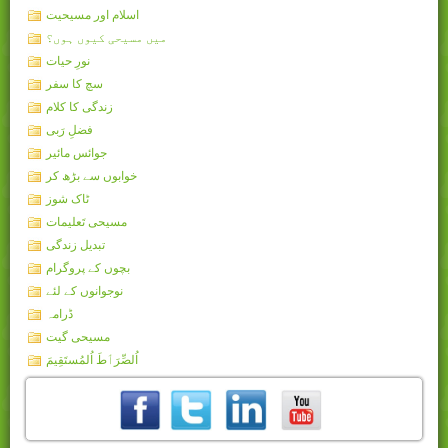
اسلام اور مسیحیت
میں مسیحی کیوں ہوں؟
نورِ حیات
سچ کا سفر
زندگی کا کلام
فضلِ رَبی
جوائس مائیر
خوابوں سے بڑھ کر
ٹاک شوز
مسیحی تَعلیمات
تبدیل زندگی
بچوں کے پروگرام
نوجوانوں کے لئے
ڈرامہ
مسیحی گیت
اُلصِّرَٲطَ اُلمُستَقِيمَ