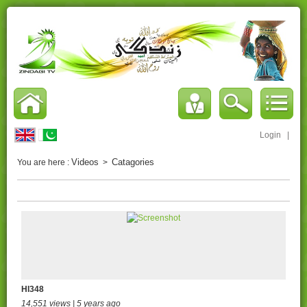
Login
|
Videos
Catagories
You are here :
>
HI348
14,551 views | 5 years ago