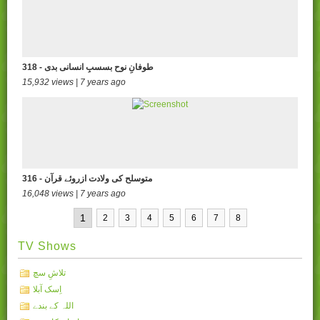
318 - طوفانِ نوح بسسبِ انسانی بدی
15,932 views | 7 years ago
316 - متوسلح کی ولادت ازروئے قرآن
16,048 views | 7 years ago
1
2
3
4
5
6
7
8
TV Shows
تلاشِ سچ
اِسک آبلا
اللہ کے بندے