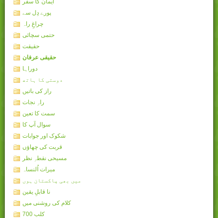
ایمان کا سفر
پورے دِل سے
چراغِ راہ
حتمی سچائی
حقیقت
حقیقی عرفان
دوراہا
دوستی کا ہاتھ
راز کی باتیں
راہِ نجات
سمت کا تعین
سوال آپ کا
شکوک اور جوابات
قربت کی چھاؤں
مسیحی نقطہِ نظر
میرات اُلنساہ
میں بھی پاکستان ہوں
نا قابلِ یقین
کلام کی روشنی میں
کلب 700