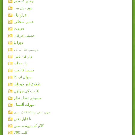
ایمان کا سفر
پورے دِل سے
چراغِ راہ
حتمی سچائی
حقیقت
حقیقی عرفان
دوراہا
دوستی کا ہاتھ
راز کی باتیں
راہِ نجات
سمت کا تعین
سوال آپ کا
شکوک اور جوابات
قربت کی چھاؤں
مسیحی نقطہِ نظر
میرات اُلنساہ
میں بھی پاکستان ہوں
نا قابلِ یقین
کلام کی روشنی میں
کلب 700