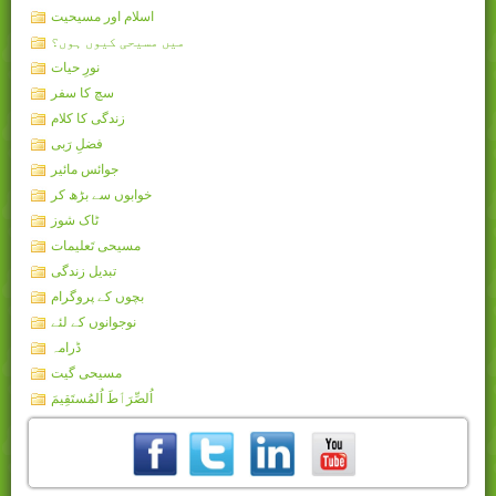
اسلام اور مسیحیت
میں مسیحی کیوں ہوں؟
نورِ حیات
سچ کا سفر
زندگی کا کلام
فضلِ رَبی
جوائس مائیر
خوابوں سے بڑھ کر
ٹاک شوز
مسیحی تَعلیمات
تبدیل زندگی
بچوں کے پروگرام
نوجوانوں کے لئے
ڈرامہ
مسیحی گیت
اُلصِّرَٲطَ اُلمُستَقِيمَ