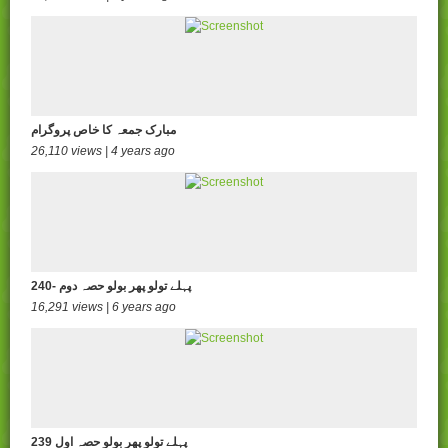
مبارک جمعہ کا خاص پروگرام
26,110 views | 4 years ago
240- پہلے تولو پھر بولو حصہ دوم
16,291 views | 6 years ago
239 پہلے تولو پھر بولو حصہ اول