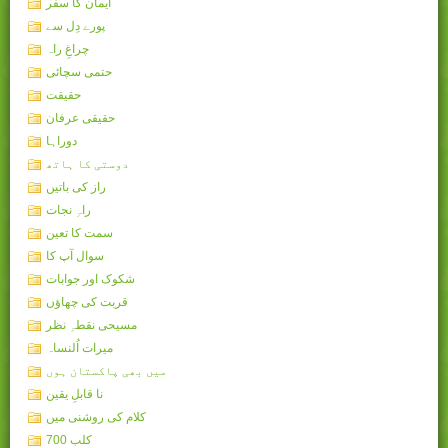
ایمان کا سفر
پورے دِل سے
چراغِ راہ
حتمی سچائی
حقیقت
حقیقی عرفان
دوراہا
دوستی کا ہاتھ
راز کی باتیں
راہِ نجات
سمت کا تعین
سوال آپ کا
شکوک اور جوابات
قربت کی چھاؤں
مسیحی نقطہِ نظر
میرات اُلنساہ
میں بھی پاکستان ہوں
نا قابلِ یقین
کلام کی روشنی میں
کلب 700