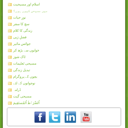
اسلام اور مسیحیت
میں مسیحی کیوں ہوں؟
نورِ حیات
سچ کا سفر
زندگی کا کلام
فضلِ رَبی
جوائس مائیر
خوابوں سے بڑھ کر
ٹاک شوز
مسیحی تَعلیمات
تبدیل زندگی
بچوں کے پروگرام
نوجوانوں کے لئے
ڈرامہ
مسیحی گیت
اُلصِّرَٲطَ اُلمُستَقِيمَ