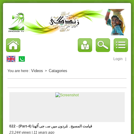
Login
|
Videos
Catagories
You are here :
>
022 - (Part-4) قیامت المسیح۔ مُردوں میں سے جی اُٹھنا
23,244 views | 11 years ago