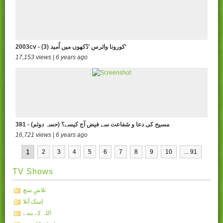
2003cv - (3) کورونا وائرس ’دُکھوں میں اُمید‘
17,153 views | 6 years ago
381 - مسیح کی دعا و شفاعت سے فیض آج کیسے؟ (حسہ دوئم)
16,721 views | 6 years ago
1
2
3
4
5
6
7
8
9
10
... 91
TV Shows
تلاشِ سچ
اِسک آبلا
اللہ کے بندے