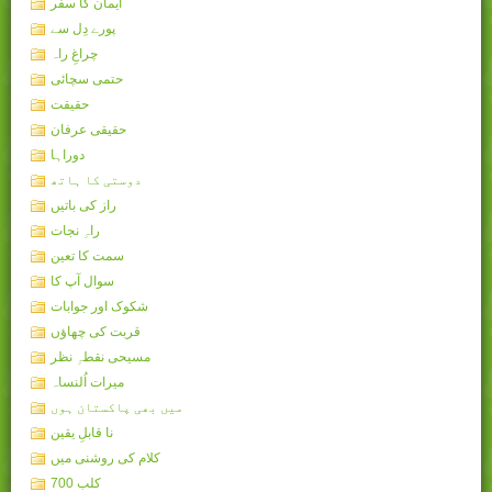
ایمان کا سفر
پورے دِل سے
چراغِ راہ
حتمی سچائی
حقیقت
حقیقی عرفان
دوراہا
دوستی کا ہاتھ
راز کی باتیں
راہِ نجات
سمت کا تعین
سوال آپ کا
شکوک اور جوابات
قربت کی چھاؤں
مسیحی نقطہِ نظر
میرات اُلنساہ
میں بھی پاکستان ہوں
نا قابلِ یقین
کلام کی روشنی میں
کلب 700