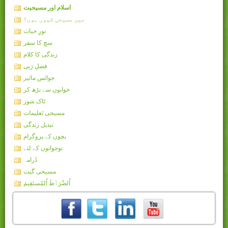
اسلام اور مسیحیت
میں مسیحی کیوں ہوں؟
نورِ حیات
سچ کا سفر
زندگی کا کلام
فضلِ رَبی
جوائس مائیر
خوابوں سے بڑھ کر
ٹاک شوز
مسیحی تَعلیمات
تبدیل زندگی
بچوں کے پروگرام
نوجوانوں کے لئے
ڈرامہ
مسیحی گیت
اُلصِّرَٲطَ اُلمُستَقِيمَ