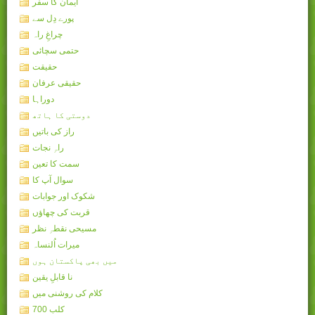
ایمان کا سفر
پورے دِل سے
چراغِ راہ
حتمی سچائی
حقیقت
حقیقی عرفان
دوراہا
دوستی کا ہاتھ
راز کی باتیں
راہِ نجات
سمت کا تعین
سوال آپ کا
شکوک اور جوابات
قربت کی چھاؤں
مسیحی نقطہِ نظر
میرات اُلنساہ
میں بھی پاکستان ہوں
نا قابلِ یقین
کلام کی روشنی میں
کلب 700