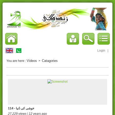
Login
|
Videos
Catagories
You are here :
>
114 - خوشی کی دُنیا
27,229 views | 12 years ago