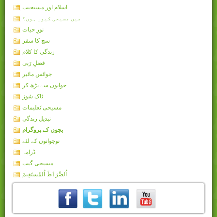
اسلام اور مسیحیت
میں مسیحی کیوں ہوں؟
نورِ حیات
سچ کا سفر
زندگی کا کلام
فضلِ رَبی
جوائس مائیر
خوابوں سے بڑھ کر
ٹاک شوز
مسیحی تَعلیمات
تبدیل زندگی
بچوں کے پروگرام
نوجوانوں کے لئے
ڈرامہ
مسیحی گیت
اُلصِّرَٲطَ اُلمُستَقِيمَ