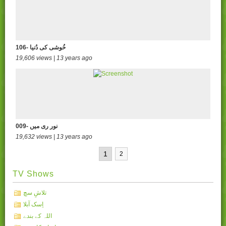
106- خُوشی کی دُنیا
19,606 views | 13 years ago
009- نور ری میں
19,632 views | 13 years ago
1
2
TV Shows
تلاشِ سچ
اِسک آبلا
اللہ کے بندے