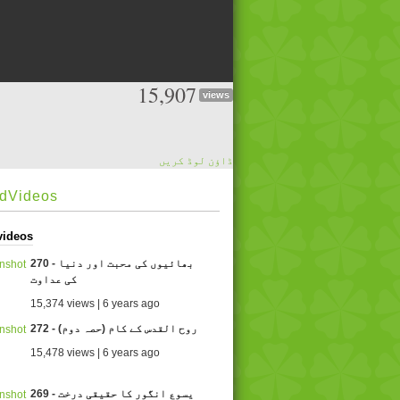
15,907
views
ڈاؤن لوڈ کریں
edVideos
videos
270 - بھائیوں کی محبت اور دنیا
کی عداوت
15,374 views | 6 years ago
272 - روح القدس کے کام (حصہ دوم)
15,478 views | 6 years ago
269 - یسوع انگور کا حقیقی درخت