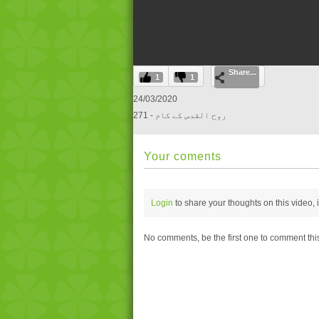
0
Share...
seconds
1
1
of
0
24/03/2020
seconds
Volume
271 - روح القدس کے کام
0%
Your coments
Login
to share your thoughts on this video,
No comments, be the first one to comment thi