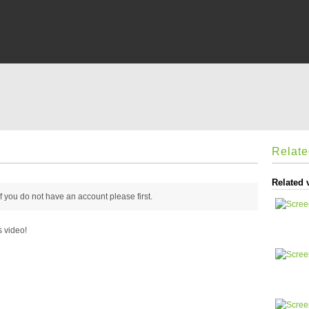
Relat
Related 
 if you do not have an account please
first.
s video!