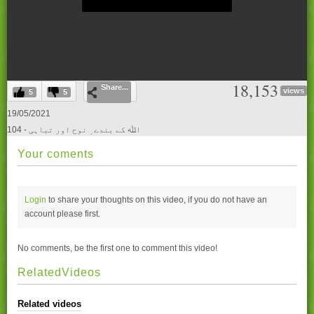
0
18,153
Share...
seconds
views
5
5
of
0
19/05/2021
seconds
104 - اﷲ کے بندے ِ نوح اور تباہی
Your coments
Login
to share your thoughts on this video, if you do not have an
account please
first.
No comments, be the first one to comment this video!
RelatedVideos
Related videos