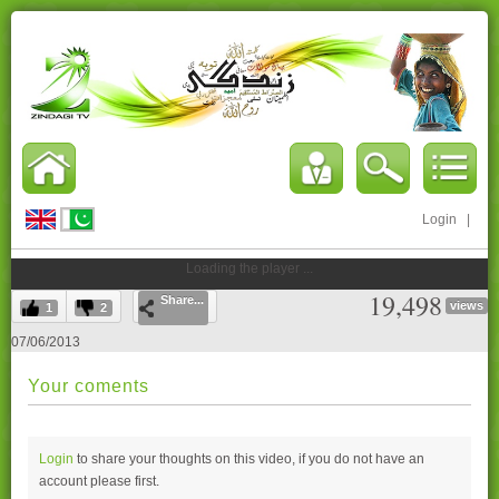
Login
|
Loading the player ...
19,498
Share...
views
1
2
07/06/2013
Your coments
Login
to share your thoughts on this video, if you do not have an
account please
first.