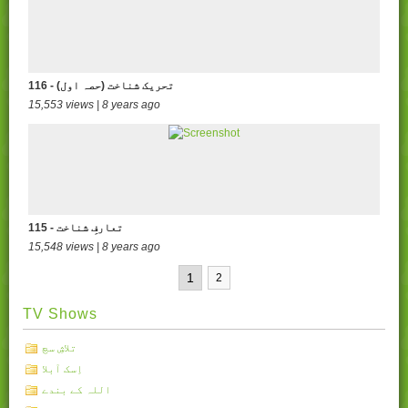
116 - تحریک شناخت (حصہ اول)
15,553 views | 8 years ago
115 - تعارفِ شناخت
15,548 views | 8 years ago
1
2
TV Shows
تلاشِ سچ
اِسک آبلا
اللہ کے بندے