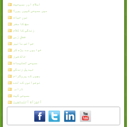
اسلام اور مسیحیت
میں مسیحی کیوں ہوں؟
نورِ حیات
سچ کا سفر
زندگی کا کلام
فضلِ رَبی
جوائس مائیر
خوابوں سے بڑھ کر
ٹاک شوز
مسیحی تَعلیمات
تبدیل زندگی
بچوں کے پروگرام
نوجوانوں کے لئے
ڈرامہ
مسیحی گیت
اُلصِّرَٲطَ اُلمُستَقِيمَ