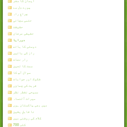
ایمان کا سفر
پورے دِل سے
چراغِ راہ
حتمی سچائی
حقیقت
حقیقی عرفان
دوراہا
دوستی کا ہاتھ
راز کی باتیں
راہِ نجات
سمت کا تعین
سوال آپ کا
شکوک اور جوابات
قربت کی چھاؤں
مسیحی نقطہِ نظر
میرات اُلنساہ
میں بھی پاکستان ہوں
نا قابلِ یقین
کلام کی روشنی میں
کلب 700