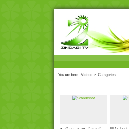
Videos
Catagories
You are here :
>
007 - پرویز کیف۔ میں تیرا
کرسمس کا خصوصی پروگرام