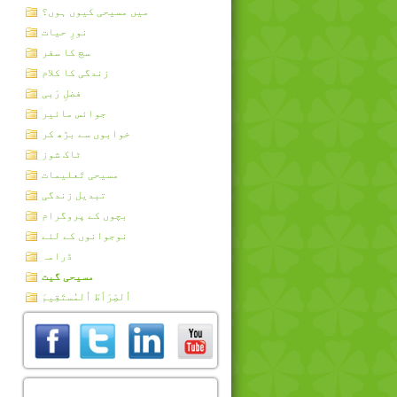
میں مسیحی کیوں ہوں؟
نورِ حیات
سچ کا سفر
زندگی کا کلام
فضلِ رَبی
جوائس مائیر
خوابوں سے بڑھ کر
ٹاک شوز
مسیحی تَعلیمات
تبدیل زندگی
بچوں کے پروگرام
نوجوانوں کے لئے
ڈرامہ
مسیحی گیت
اُلصِّرَٲطَ اُلمُستَقِيمَ