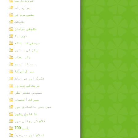
پورے دِل سے
چراغِ راہ
حتمی سچائی
حقیقت
حقیقی عرفان
دوراہا
دوستی کا ہاتھ
راز کی باتیں
راہِ نجات
سمت کا تعین
سوال آپ کا
شکوک اور جوابات
قربت کی چھاؤں
مسیحی نقطہِ نظر
میرات اُلنساہ
میں بھی پاکستان ہوں
نا قابلِ یقین
کلام کی روشنی میں
کلب 700
اسلام اور مسیحیت