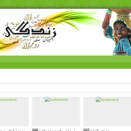
005 - مسیحی گیت
006 - مہناز ۔ جب سے مسیحا