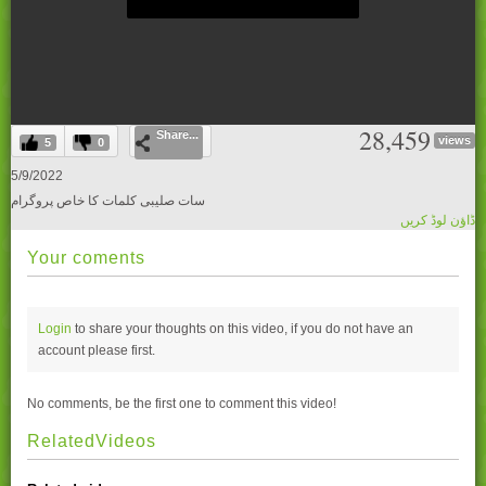
0
28,459
Share...
seconds
views
5
0
of
0
5/9/2022
seconds
سات صلیبی کلمات کا خاص پروگرام
ڈاؤن لوڈ کریں
Your coments
Login
to share your thoughts on this video, if you do not have an
account please
first.
No comments, be the first one to comment this video!
RelatedVideos