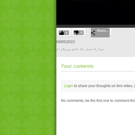
0
Share...
of
6
0
25
minutes,
09/05/2022
57
مبارک جمعہ کا خاص پروگرام
seconds
Volume
0%
Your coments
Login
to share your thoughts on this video,
No comments, be the first one to comment thi