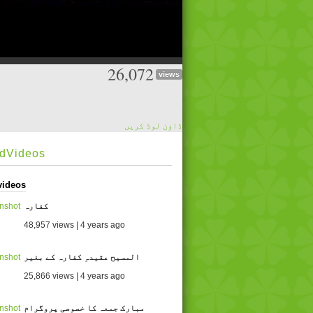
26,072
views
ڈاؤن لوڈ کریں
edVideos
videos
کفارہ
48,957 views | 4 years ago
المسیح عقیدہِ کفارہ کے بغیر
25,866 views | 4 years ago
مبارک جمعہ کا خصوصی پروگرام