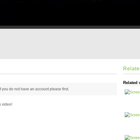
Relat
Related 
 if you do not have an account please
first.
s video!