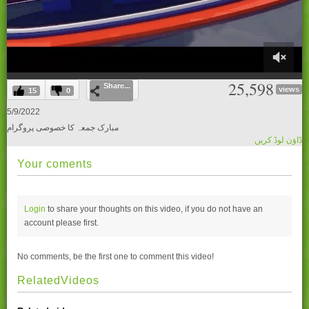
0
25,598
Share...
of
views
15
0
27
minutes,
5/9/2022
22
مبارک جمعہ کا خصوصی پروگرام
seconds
ڈاؤن لوڈ کریں
Your coments
Login
to share your thoughts on this video, if you do not have an
account please
first.
No comments, be the first one to comment this video!
RelatedVideos