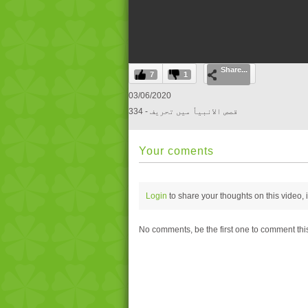
0
Share...
seconds
7
1
of
0
03/06/2020
seconds
Volume
334 - قصص الانبیاٗ میں تحریف
0%
Your coments
Login
to share your thoughts on this video,
No comments, be the first one to comment thi