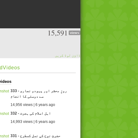
15,591
views
ڈاؤن لوڈ کریں
edVideos
videos
333 - روزِ محشر اور یہودو نصاری
سے دوستی کا انجام
14,956 views | 6 years ago
332 - اہل اسلام کی ہجرت
14,993 views | 6 years ago
331 - حضرتِ نوح کی نسل کسطرح