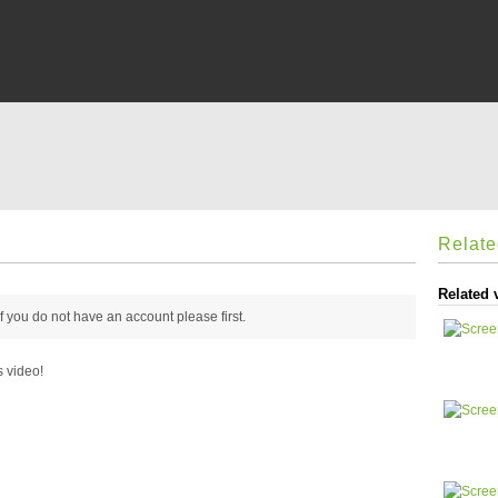
Relat
Related 
 if you do not have an account please
first.
s video!