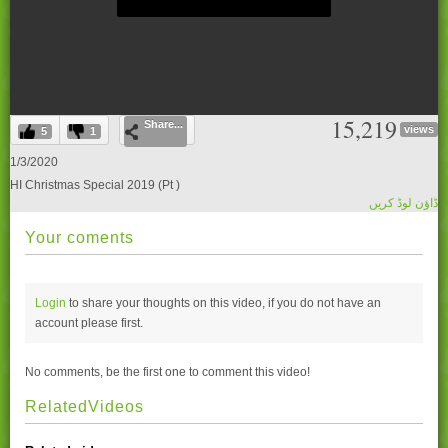
0
15,219
Share...
seconds
views
5
1
of
0
1/3/2020
seconds
HI Christmas Special 2019 (Pt )
ڈاؤن لوڈ کریں
Your coments
Login
to share your thoughts on this video, if you do not have an
account please
first.
No comments, be the first one to comment this video!
RelatedVideos