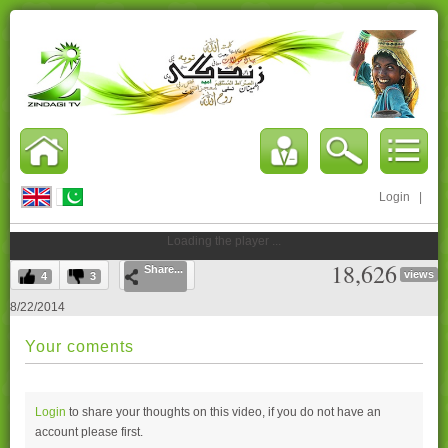
Login
|
Loading the player ...
18,626
Share...
views
4
3
8/22/2014
Your coments
Login
to share your thoughts on this video, if you do not have an
account please
first.