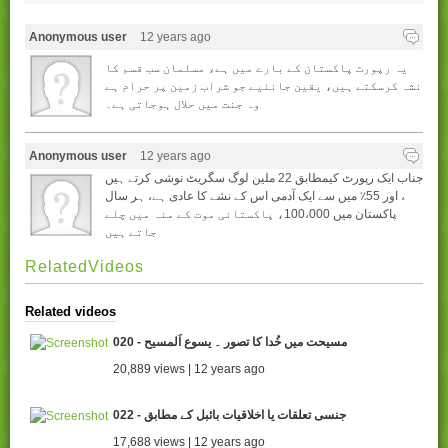
Anonymous user
12 years ago
یہ رپورٹ پاکستان کے بارے میں ہے، مسلمان سب قسم کا
نشہ کرسکتے ہیں، یقین جانئیے جو شراب زمین پر حرام ہے
وہ جنت میں حلال ہوجاتی ہے۔
Anonymous user
12 years ago
جناب ایک رپورٹ کیمطابق 22 ملین لوگ سگریٹ نوشی کرتے ہیں
، اور 55٪ میں سے ایک آدمی اس کے نشے کا عادی ہے، ہر سال
پاکستان میں 100،000، پاکستانی موت کے منہ میں چلے
جاتے ہیں
RelatedVideos
Related videos
020 - مسیحت میں خُدا کا تصور ۔ یسوع اَلمسیح
20,889 views | 12 years ago
022 - جنسی تعلقات یا اخلاقیات بائبل کے مطابق
17,688 views | 12 years ago