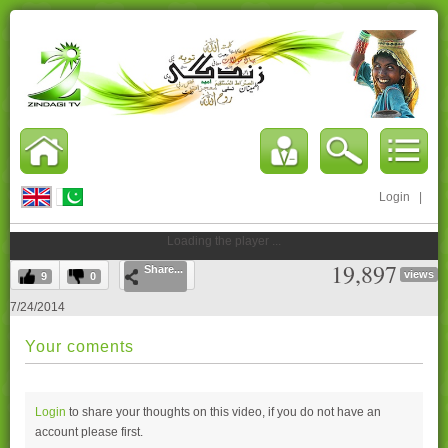
Login
|
Loading the player ...
19,897
Share...
views
9
0
7/24/2014
Your coments
Login
to share your thoughts on this video, if you do not have an
account please
first.