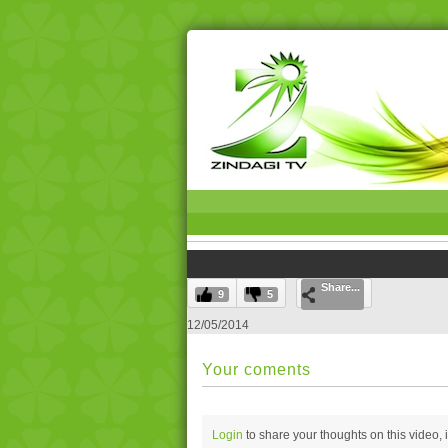
Share...
9
5
12/05/2014
Your coments
Login
to share your thoughts on this video,