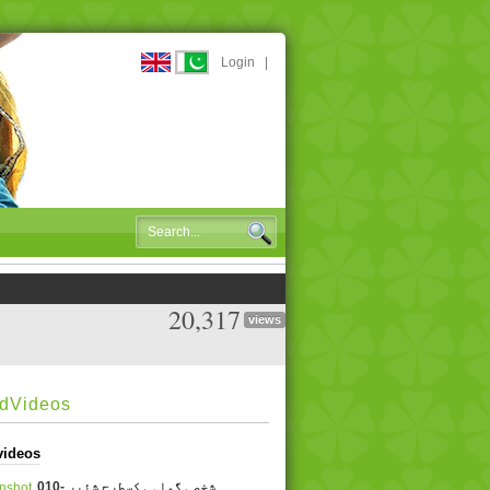
Login
|
20,317
views
edVideos
videos
010- شخصی گواہی کسطرح شئیر