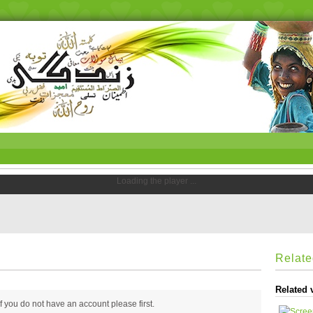
Loading the player ...
Relat
Related 
 if you do not have an account please
first.