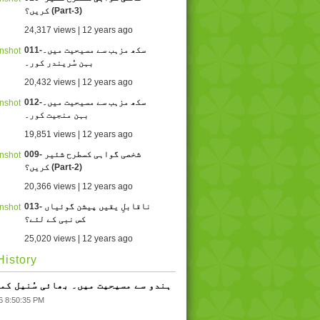
کریں؟ (Part-3)
24,317 views | 12 years ago
011-سکھ مزہب سے مسیحیت میں۔
بہن سُریندر کور۔
20,432 views | 12 years ago
012-سکھ مزہب سے مسیحیت میں۔
بہن منجیت کور۔
19,851 views | 12 years ago
009- شخصی گواہی کسطرح شئیر
کریں؟ (Part-2)
20,366 views | 12 years ago
013- ناقابلِ یقیں پیشن گوئیاں
کس نبی کے لئے؟
25,020 views | 12 years ago
istory
013- ہندو سے مسیحیت میں۔ بھائی سُنیل کم
6 8:50:35 PM