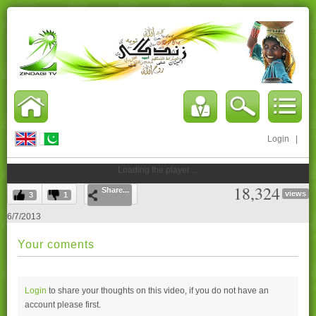
Login
|
Loading the player ...
18,324
Share...
views
3
1
6/7/2013
Your coments
Login
to share your thoughts on this video, if you do not have an
account please
first.