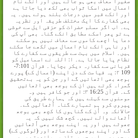
صغیرا معاف بھی ہو جاتے ہیں اور انکے نام
اعمال میں اسکا ثواب بھی لکھ دیا جاتا ہے
اور انکے قبر میں درجات بلند ہوتے ہیں۔ یہ
بھی کفارے کا ایک مختلف طریقہ اور نظریہ
ہے۔ اب اگر مسلم حضرات کو حزقی ایل سے خوشی
ہے تو پھر اسکے مطابق انکے گناہ بھی آپ کی
دعا یا اچھے کاموں سے معاف نہیں ہو سکتے
اور ناہی انکے نام اعمال میں لکھے جا سکتے
ہیں۔ اسلام میں بہت سے طریقوں سے کفارے کا
نظام پایا جاتا ہے۔ ا: اللہ نے اسماعیل کو
قربانی سے کفارہ دیکر بچایا۔ قرآن 7:101-
109 ۲: یہ قیامت کے دن اپنے (اعمال کے) پورے
بوجھ بھی اٹھائیں گے اور جن کو یہ بےتحقیق
گمراہ کرتے ہیں ان کے بوجھ بھی اٹھائیں
گے۔ قرآن 16:25 ۳: اور جو کافر ہیں وہ
مومنوں سے کہتے ہیں کہ ہمارے طریق کی
پیروی کرو ہم تمہارے گناہ اُٹھالیں گے۔
حالانکہ وہ اُن کے گناہوں کا کچھ بھی بوجھ
اُٹھانے والے نہیں۔ کچھ شک نہیں کہ یہ
جھوٹے ہیں اور یہ اپنے بوجھ بھی اُٹھائیں
گے اور اپنے بوجھوں کے ساتھ اور (لوگوں کے)
بوجھ بھی۔ اور جو بہتان یہ باندھتے رہے