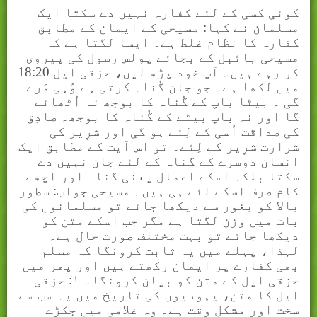
کوئی کسی کے لئے کفارہ نہیں دے سکتا ایک
مسلمان نے کہا: مسیحی کے ایمان کے مطابق
کفارہ کا نظام غلط ہے۔ ایسا لگتا ہے کہ
مسیحی بائبل کے بجائے پولس رسول کی پیروی
کر رہے ہیں۔ آپ خود پڑھ لیں، حزقی ایل 18:20
میں لکھا ہے۔ جو جان گُناہ کرتی ہے وُہی مَرے
گی ۔ بیٹا باپ کے گُناہ کا بوجھ نہ اُٹھائے
گا اور نہ باپ بیٹے کے گُناہ کا بوجھ۔ صادِق
کی صداقت اُسی کے لِئے ہو گی اور شرِیر کی
شرارت شرِیر کے لِئے۔ تو اس آیت کے مطابق ایک
انسان دوسرے کے گناہ کے لئے جان نہیں دے
سکتا بلکہ اسکے اعمال یعنی گناہ اور اچھے
کام صرف اسکے لئے ہی ہیں۔ مسیحی جواب: سطور
بالا کو بغور سے دیکھا جائے تو مسلمانوں کی
بات میں وزن لگتا ہے مگر جب اسکے متن کو
دیکھا جائے تو بہت مختلف صورت حال ہے۔
لہذا، پہلے میں یہ ثابت کرونگا کہ مسلم
بھی کفارے پر ایمان رکھتے ہیں اور پھر میں
حزقی ایل کے متن کو بیان کرونگا۔ ۱: حزقی
ایل کا متن، یہودیوں کی تاریخ میں یہ سب سے
سخت اور مشکل وقت ہے۔ وہ غلامی میں جکڑے