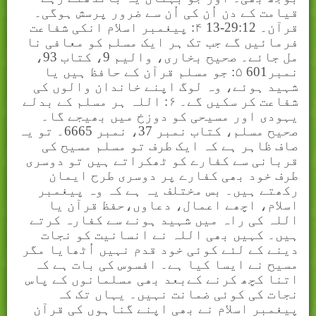
قیامت کے دن اُن کی اُن سے ضرور پرسش ہوگی۔
قرآن۔ 29:12-13 ۴: پیغمبر اسلام انکی شفاعت
فرمائیں گے جب تک ہر ایک مسلم کو معافی نا
مل جائے۔ صحیح بخاری، والیم 9، کتاب 93،
نمبر601 ۵: جو مسلم قرآن کے حافظ ہیں یا
شہید ہوئے، وہ لوگ اپنے خاندان والوں کی
شفاعت کر سکیں گے۔ ۶: اللہ ہر مسلم کے بدلے
یہودی اور مسیحی کو دوزخ میں بھیجے گا۔
صحیح مسلم، کتاب نمبر 37، نمبر 6665۔ تو یہ
صاف ظاہر ہے کہ ایک طرف تو مسلم مسیح کی
قربانی سے کفارے کو ٹھکراتے ہیں تو دوسری
طرف خود بھی کفارے پر دوسری طرح ایمان
رکھتے ہیں۔ بس مختلف یہ ہے کہ وہ پیغمبر
اسلام، اچھے اعمال، دعاوں،حفظ قرآن یا
اللہ کی راہ میں شہید ہونے سے کفارہ کرتے
ہیں۔ کہیں بھی اللہ نے انسانیت کو نجات
دینے کے لئے کوئی خود قدم نہیں اُٹھایا مگر
مسیح نے ایسا کیا ہے۔ افسوس کی بات ہے کہ
اتنا کچھ کرنے کےبعد بھی مسلمانوں کے پاس
نجات کی کوئی ضمانت نہیں۔ یہاں تک کہ
پیغمبر اسلام نے بھی اپنے گناہوں کی قرآن