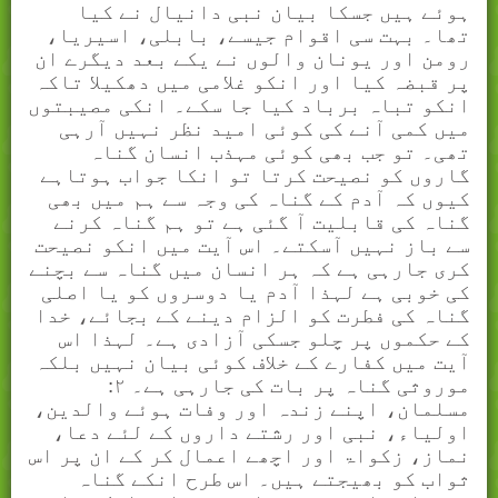
ہوئے ہیں جسکا بیان نبی دانیال نے کیا
تھا۔ بہت سی اقوام جیسے، بابلی، اسیریا،
رومن اور یونان والوں نے یکے بعد دیگرے ان
پر قبضہ کیا اور انکو غلامی میں دھکیلا تاکہ
انکو تباہ برباد کیا جا سکے۔ انکی مصیبتوں
میں کمی آنے کی کوئی امید نظر نہیں آرہی
تھی۔ تو جب بھی کوئی مہذب انسان گناہ
گاروں کو نصیحت کرتا تو انکا جواب ہوتاہے
کیوں کہ آدم کے گناہ کی وجہ سے ہم میں بھی
گناہ کی قابلیت آ گئی ہے تو ہم گناہ کرنے
سے باز نہیں آسکتے۔ اس آیت میں انکو نصیحت
کری جارہی ہے کہ ہر انسان میں گناہ سے بچنے
کی خوبی ہے لہذا آدم یا دوسروں کو یا اصلی
گناہ کی فطرت کو الزام دینے کے بجائے، خدا
کے حکموں پر چلو جسکی آزادی ہے۔ لہذا اس
آیت میں کفارے کے خلاف کوئی بیان نہیں بلکہ
موروثی گناہ پر بات کی جارہی ہے۔ ۲:
مسلمان، اپنے زندہ اور وفات ہوئے والدین،
اولیاء، نبی اور رشتے داروں کے لئے دعا،
نماز، زکواۃ اور اچھے اعمال کر کے ان پر اس
ثواب کو بھیجتے ہیں۔ اس طرح انکے گناہ