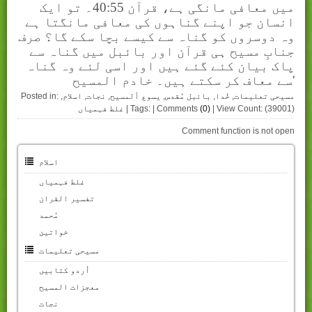
میں معافی مانگی ہے، قرآن 40:55۔ تو ایک
انسان جو اپنے گناہوں کی معافی مانگتا ہے
وہ دوسروں کو گناہ سے کیسے بچا سکے گا؟ صرف
جنابِ مسیح ہی قرآن اور بائبل میں گناہ سے
پاک بیان کئے گئے ہیں اور اسی لئے وہ گناہ
سے معاف کر سکتے ہیں۔ خادم المسیح'
مسیحی تعلیمات
,
خُدا
,
بائبل مُقدس
,
یسوع ألمسیح
,
نجات
,
اسلام
,
Posted in:
| View Count: (39001)
(0)
| Tags: | Comments
غلط فہمیاں
Comment function is not open
اسلام
غلط فہمیاں
تفسیر القران
مُحمد
خواتین
مسیحی تعلیمات
اُردو کتابیں
معجزات المسیح
نجات