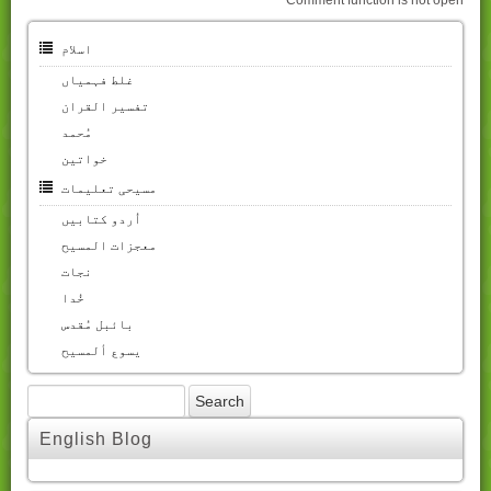
Comment function is not open
اسلام
غلط فہمیاں
تفسیر القران
مُحمد
خواتین
مسیحی تعلیمات
اُردو کتابیں
معجزات المسیح
نجات
خُدا
بائبل مُقدس
یسوع ألمسیح
English Blog