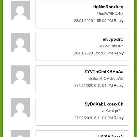
tigNmRcnrAeq
UudlWPiHXzNx
28/01/2020 1:55:09 PM
Reply
eKJpodrC
AYkvrIRmUPh
28/01/2020 1:55:06 PM
Reply
ZYVTnCmfKBHcAa
cEBqnkPOMGrdoWX
27/01/2020 6:11:04 PM
Reply
SyDdXabLkcerxCh
xuKwoLprZht
27/01/2020 6:11:01 PM
Reply
iUWKVDeazN