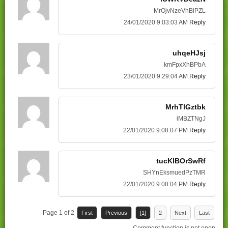
MrOjvNzeVhBlPZL
24/01/2020 9:03:03 AM
Reply
uhqeHJsj
kmFpxXhBPbA
23/01/2020 9:29:04 AM
Reply
MrhTlGztbk
iMBZTNgJ
22/01/2020 9:08:07 PM
Reply
tucKlBOrSwRf
SHYnEksmuedPzTMR
22/01/2020 9:08:04 PM
Reply
Page 1 of 2
First
Previous
[1]
2
Next
Last