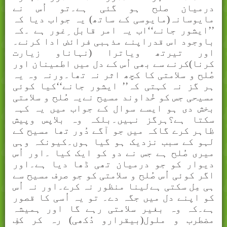
درميان صلح ہو گئی ہے۔تو اُس نے
مايوسانہ(مایوسی کے ساتھ) يہ جواب ديا کہ
’’ايشور جانے‘‘اب يہ امر قابل ِغور ہے ۔کہ
باوجود اس قدراپنے مذہبی فرائض ادا کرنے۔
اور تيرتھ وياترا (نہاناو زيارت
کرنا)کرنے سے بھی اُس کے دل ميں اطمينان اور
صُلح و سلامتی کا کچھ اثر نہ تھا۔ورنہ وہ یہ
ہر گز نہ کہتی کہ’’ ايشور جانے‘‘کيا کوئی
مسیحی جس کو خُداوند مسیح نےیہ صُلح و سلامتی
بخش دی ہو ايسے سوال کے جواب ميں یہ کہہ
سکتا ہے؟ہرگز نہيں۔بلکہ وہ بلاپس وپيش
ظاہر کرے گاکہ ميں جو آگے دُور تھا مسیح کے
لہو کے سبب نزديک ہو گيا ہوں۔کيونکہ وہی
ميری صُلح ہے جس نے دو کو ايک کيا ۔اور اُس
ديوار کو جو درميان تھی ڈھا ديا ہے۔اور
اگر کوئی اُس صُلح و سلامتی کو جو صرف مسیح سے
ہی مِل سکتی ہےلينا منظور نہ کرے۔اور نہ اُس
کو اپنے دل ميں جگہ دے۔ تو یہ اُسی کا قصور
ہے۔کہ وہ بغير سلامتی رہے گا اور ہميشہ
مضطرب و ملول(بیقرارو دُکھی) رہ کر کفِ