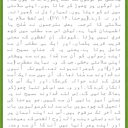
تم لوگوں پر چھوڑ کر جاتا ہوں۔اپنی سلامتی
ميں تم کو ديتا ہوں۔تمہارا دِل نہ گھبرائے۔
اور نہ ڈرے۔(يوحنا۔۱۴ :۲۷)۔ اِس لفظ سلام يا
سلامتی کا ترجمہ بعض مترجموں نے صُلح يا
اطمينان کيا ہے۔ليکن اس سے مطلب ميں کچھ
فرق نہيں پڑتا ۔کيونکہ اِن لفظوں کے معنی
قريب قريب يکساں۔اور ايک ہی مطلب اُن سے
حاصل ہوتا ہے۔یعنی يہ کہ جنابِ مسیح نے
اپنے رُسولوں کو اُن سے جُدا ہونے سے پیشتر
اپنی سلامتی بخشی۔جب کہ وہ نہايت مضطرب (بے
قرار)اور گبھرائےہوئے تھے۔کيونکہ اُنہوں
نے خُداوند سے سُنا تھا۔کہ اُن ميں سے ايک اُسے
قتل کے لئے حوالہ کرےگا۔اور ايک اُس کا
انکار کرے گا۔اور وہ سب اس کو تنہا چھوڑکر
بھاگ جائيں گے۔اِس لئے خُداوند مسیح نے يہ
تِسلی آميز باتيں اُن سے کہيں۔جو يوحنا کی
انجیل کے چودہویں باب سے لے کرسولہویں باب
کے آخر تک مرقوم ہيں۔اُس نے اپنے آسمان پر
جانے ،تسلی دينے والے رُوح القدس کے بھیجنے
اور اپنے پھر دُنيا ميں آنے کا اُن سے وعدہ