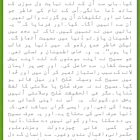
کيا۔باپ سے اُن کے لئے نہايت دِل سوزی کے
ساتھ دُعا مانگی۔اُس کے نام کی خاطر جو
مصائب اور تکليفات اُن پر گزرنے والی تھيں۔
اُن سے انہيں آگاہ کيا۔اور فرمايا کہ’’ يہ
باتيں ميں نے تمہیں کہيں۔تاکہ تم مجھ ميں
اطمينان پاؤ۔تم دُنيا ميں مصیبت اُٹھاؤ گے۔
ليکن خاطر جمع رکھو کہ ميں دُنيا پر غالب
آيا ہوں‘‘۔ يہ وہ خاص اطمينان و تسلی تھی۔
جو مسیح نے اپنے مومنوں کے لئے اپنے بيش
قیمت کفارہ سے حاصل کی۔ اور جس پر ايمان
لانے کے سبب راستباز ٹھہر کر اُن ميں اور خُدا
ميں مسیح کے وسیلہ صُلح اور میل قائم ہو
گيا۔مسیح نے نہ صرف صُلح يا سلامتی کا لفظ
سُنايا۔مگر فی الحقيقت صُلح وسلامتی اُنہيں
بخش دی۔کيونکہ يہ اُس نے اپنی کمائی سے
پيدا کی تھی۔اور ايسی گراں بہاشے تھی۔کہ
دُنيا صرف اسی کی محتاج ہے۔اور يہ صرف مسیح
ہی دے سکتا ہےاور کوئی نہيں دے سکتا۔دُنيا
کی کسی فانی چيز،دولت ،عزت،علم،
حکمرانی،اقبال مندی وغيرہ سے اِنسان کے دل