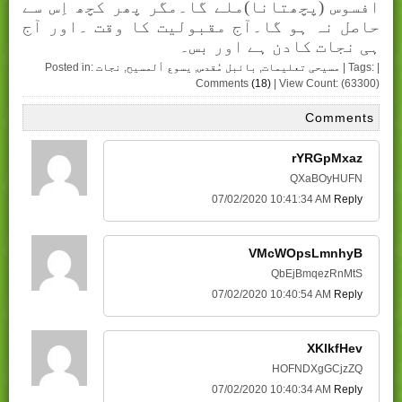
افسوس (پچھتانا)ملے گا۔مگر پھر کچھ اِس سے
حاصل نہ ہو گا۔آج مقبوليت کا وقت ۔اور آج
ہی نجات کادن ہے اور بس۔
| Tags: |
مسیحی تعلیمات
,
بائبل مُقدس
,
یسوع ألمسیح
,
نجات
Posted in:
Comments
(18)
| View Count: (63300)
Comments
rYRGpMxaz
QXaBOyHUFN
07/02/2020 10:41:34 AM
Reply
VMcWOpsLmnhyB
QbEjBmqezRnMtS
07/02/2020 10:40:54 AM
Reply
XKlkfHev
HOFNDXgGCjzZQ
07/02/2020 10:40:34 AM
Reply