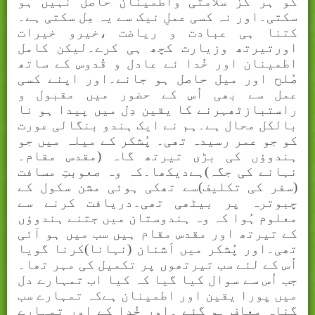
کو ہر گز سلامتی واطمينان حاصل نہيں ہو
سکتی۔اور نہ کسی عملِ نيک سے يہ مِل سکتی ہے۔
کتنا ہی عبادت و رياضت ،خيرو خيرات
اورتيرتھ وزيارت کچھ ہی کرے۔ليکن کامل
اطمينان اور خُدا ئے عادل و قُدوس کے ساتھ
صُلح اور میل حاصل ہو جانے۔اور اپنے کسی
عمل سے بھی اُس کے حضور ميں مقبول و
راستبازٹھہرنے کا يقين دِل ميں پيدا ہو نا
بالکل محال ہے۔ہم نے ايک ہندو بنگالی عورت
کو جو عمر رسيدہ تھی۔ پُشکر کے میلہ ميں جو
ہندوؤں کی بڑی تيرتھ گاہ (مقدس مقام۔
نہانے کی جگہ)ہےديکھا۔کہ وہ صعوبتِ مسافت
(سفر کی تکليف)سے تھکی ہوئی مشن سکول کے
چبوترہ پر بیٹھی تھی۔دريافت کرنے سے
معلوم ہُوا کہ وہ ہندوستان ميں جتنے ہندوؤں
کے تيرتھ اور مقدس مقام ہيں سب ميں ہو آئی
تھی۔اور پُشکر ميں اَشنان (نہانا)کرنا گويا
اُس کے لئے سب تيرتھوں پر تکميل کی مہر تھا۔
جب اُس سے سوال کيا گيا کہ کيا اب تمہارے دل
ميں پورا يقين اور اطمينان ہےکہ تمہارے سب
گناہ معاف ہو گئے ۔اور خُدا کے اور تمہارے