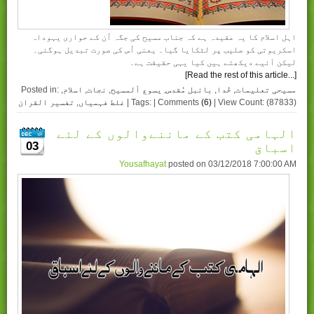
اہل اسلام کا یہ عقیدہ ہے کہ جناب مسیح کی جگہ اُن کے حواری یہوداہ
اسکریوتی کو صلیب پر لٹکایا گیا۔ یعنی اُس کی صورت تبدیل ہوگئی۔
لیکن آئیے دیکھتے ہیں کیا یہی حقیقت ہے۔
[Read the rest of this article...]
مسیحی تعلیمات
,
خُدا
,
بائبل مُقدس
,
یسوع ألمسیح
,
نجات
,
اسلام
,
Posted in:
| View Count: (87833)
(6)
| Tags: | Comments
غلط فہمیاں
,
تفسیر القران
الہامی کتب کے ماننےوالوں کے لئے
03
اسباق
Yousafhayat
posted on
03/12/2018 7:00:00 AM