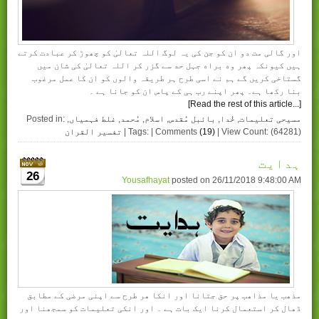
اور گالی مت دو ان کو جن کی یہ لوگ اللہ تعالیٰ کو چھوڑ کر عبادت کرتے
ہیں کیونکہ پھر وه براه جہل حد سے گزر کر اللہ تعالیٰ کی شان میں
گستاخی کریں گے ہم نے اسی طرح ہر طریقہ والوں کو ان کا عمل مرغوب
بنا رکھا ہے۔ پھر اپنے رب ہی کے پاس ان کو جانا ہے ۔
[Read the rest of this article...]
مسیحی تعلیمات
,
خُدا
,
بائبل مُقدس
,
اسلام
,
مُحمد
,
غلط فہمیاں
,
Posted in:
| View Count: (64281)
(19)
| Tags: | Comments
تفسیر القران
ہدایت
26
Yousafhayat
posted on
26/11/2018 9:48:00 AM
مذھب یا مذاھب پر حق جتانا اور انکا ھر طرح سے اپنی مرضی کے مطابق
ڈھال کر استعمال کرنا ایک بات ہے ۔ اور انکی تعلیمات کو سمجھنا اور