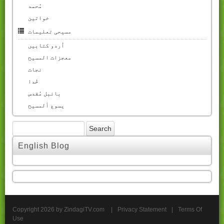
مُحمد
خواتین
مسیحی تعلیمات
اُردو کتابیں
معجزات المسیح
نجات
خُدا
بائبل مُقدس
یسوع ألمسیح
English Blog
Copyright 2026 by ZindagiTV.com
|
Privacy Statement
|
Terms Of
Use