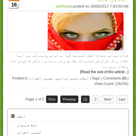
16
abdihayat
posted on
16/06/2017 7:03:00 AM
قرآن میں جو جنت کا نقشہ کھینچا گیا ہے اس کو پڑھنے کے بعد ایسا
لگتا ہے کہ قرآن کی تعلیم کے مطابق وہاں روحانی زندگی کا کوئی نام
ونشان نہیں ہے۔
[Read the rest of this article...]
|
(0)
| Tags: | Comments
اسلام
,
مُحمد
,
خواتین
,
تفسیر القران
Posted in:
View Count: (28256)
Page 1 of 2
First
Previous
[1]
2
Next
Last
اسلام
غلط فہمیاں
تفسیر القران