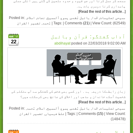
سمجھ کر عمل کرنا اور جو قیود و حدود متعین کی گئی ہیں انکی عملی
پاسداری کرنا دوسری بات ہے۔
[Read the rest of this article...]
مسیحی تعلیمات
,
خُدا
,
بائبل مُقدس
,
یسوع ألمسیح
,
نجات
,
اسلام
,
Posted in:
| View Count: (62549)
(21)
| Tags: | Comments
مُحمد
,
تفسیر القران
آداب گفتگو: قرآن وبائبل
22
abdihayat
posted on
22/03/2018 9:02:00 AM
زبان رابطےکا ذریعہ ہے ۔ اور کسی بھی شخص کی گفتگو سے آپ متکلم کی
شخصیت اُسکے خاندان و مذھب اور اخلاق کی جانچ بھی کرسکتے ھیں؟
[Read the rest of this article...]
مسیحی تعلیمات
,
خُدا
,
بائبل مُقدس
,
یسوع ألمسیح
,
اسلام
,
مُحمد
,
Posted in:
| View Count:
(15)
| Tags: | Comments
غلط فہمیاں
,
تفسیر القران
(148478)
اسلامی جنت