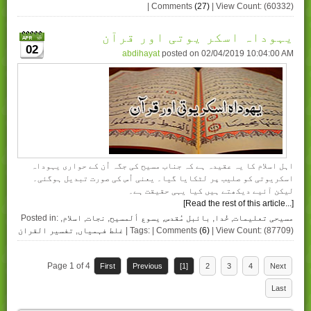
| Comments
(27)
| View Count: (60332)
یہوداہ اسکر یوتی اور قرآن
02
abdihayat
posted on
02/04/2019 10:04:00 AM
اہل اسلام کا یہ عقیدہ ہے کہ جناب مسیح کی جگہ اُن کے حواری یہوداہ
اسکریوتی کو صلیب پر لٹکایا گیا۔ یعنی اُس کی صورت تبدیل ہوگئی۔
لیکن آئیے دیکھتے ہیں کیا یہی حقیقت ہے۔
[Read the rest of this article...]
مسیحی تعلیمات
,
خُدا
,
بائبل مُقدس
,
یسوع ألمسیح
,
نجات
,
اسلام
,
Posted in:
| View Count: (87709)
(6)
| Tags: | Comments
غلط فہمیاں
,
تفسیر القران
Page 1 of 4
First
Previous
[1]
2
3
4
Next
Last