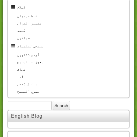
اسلام
غلط فہمیاں
تفسیر القران
مُحمد
خواتین
مسیحی تعلیمات
اُردو کتابیں
معجزات المسیح
نجات
خُدا
بائبل مُقدس
یسوع ألمسیح
English Blog