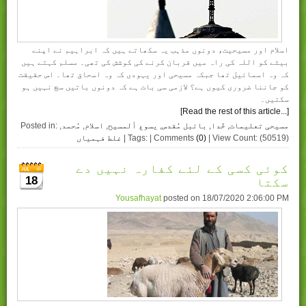
اسلام اور مسیحیت، دونوں مذہب یہ سکھاتے ہیں کہ ابراہیم نے اپنے
بیٹے کو اللہ کی راہ میں قربان کرنے کی کوشش کی تھی۔ مسلم کہتے ہیں
کہ وہ اسمائیل تھا جبکہ مسیحی اور یہودی کہ وہ اسحاق تھا۔ اس حقیقت
کو جاننا ضروری کیوں ہے؟ لازمی سی بات ہے کہ دونوں باتیں سچ نہیں ہو
سکتیں۔
[Read the rest of this article...]
مسیحی تعلیمات
,
خُدا
,
بائبل مُقدس
,
یسوع ألمسیح
,
اسلام
,
مُحمد
,
Posted in:
| View Count: (50519)
(0)
| Tags: | Comments
غلط فہمیاں
کوئی کسی کے لئے کفارہ نہیں دے
18
سکتا
Yousafhayat
posted on
18/07/2020 2:06:00 PM