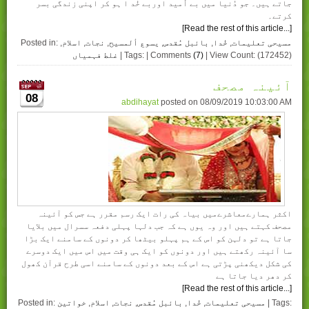
جاتے ہیں۔ جو دُنیا میں بے اُمید اوربے خُد ا ہو کر اپنی زندگی بسر
کرتے۔
[Read the rest of this article...]
مسیحی تعلیمات
,
خُدا
,
بائبل مُقدس
,
یسوع ألمسیح
,
نجات
,
اسلام
,
Posted in:
| View Count: (172452)
(7)
| Tags: | Comments
غلط فہمیاں
آئینہ مصحف
08
abdihayat
posted on
08/09/2019 10:03:00 AM
اکثر ہمارےمعاشرےمیں بیاہ کی رات ایک رسم مقرر ہے جس کو آئینہ
مصحف کہتے ہیں اور وہ یوں ہے کہ جب دلہا پہلی دفعہ سسرال میں بلایا
جاتا ہے تو دلہن کو اس کے ہم پہلو بیٹھا کر دونوں کے سامنے ایک بڑا
سا آئینہ رکھتے ہیں اور دونوں کو ایک ہی وقت میں اس میں ایک دوسرے
کی شکل دیکھنی پڑتی ہے اس کے بعد دونوں کے سامنے اسی طرح قرآن کھول
کر دھر دیا جاتا ہے
[Read the rest of this article...]
| Tags:
مسیحی تعلیمات
,
خُدا
,
بائبل مُقدس
,
نجات
,
اسلام
,
خواتین
Posted in: