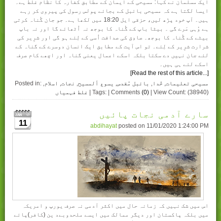
ایک مسلمان نے کہا: مسیحی کے ایمان کے مطابق کفارہ کا نظام غلط ہے۔
ایسا لگتا ہے کہ مسیحی بائبل کے بجائے پولس رسول کی پیروی کر رہے
ہیں۔ آپ خود پڑھ لیں، حزقی ایل 18:20 میں لکھا ہے۔ جو جان گُناہ کرتی
ہے وُہی مَرے گی ۔ بیٹا باپ کے گُناہ کا بوجھ نہ اُٹھائے گا اور نہ باپ
بیٹے کے گُناہ کا بوجھ۔ صادِق کی صداقت اُسی کے لِئے ہو گی اور شرِیر کی
شرارت شرِیر کے لِئے۔ تو اس آیت کے مطابق ایک انسان دوسرے کے گناہ کے
لئے جان نہیں دے سکتا بلکہ اسکے اعمال یعنی گناہ اور اچھے کام صرف
اسکے لئے ہی ہیں۔
[Read the rest of this article...]
مسیحی تعلیمات
,
خُدا
,
بائبل مُقدس
,
یسوع ألمسیح
,
نجات
,
اسلام
,
Posted in:
| View Count: (38940)
(0)
| Tags: | Comments
غلط فہمیاں
سارے آدمی نجات پائیں
11
abdihayat
posted on
11/01/2020 1:24:00 PM
اس میں شک نہیں کہ زمانہ حال میں اکثر آدمی نہ صرف یورپ و امریکہ
میں بلکہ پاکستان اور دیگر ممالک میں ایسے ملحدوبےد ین (کافر)پائے