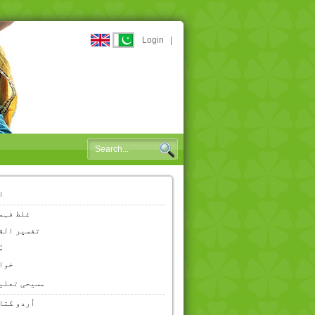
Login
|
ا
غلط فہم
تفسیر الق
م
خوا
مسیحی تعلی
اُردو کتا