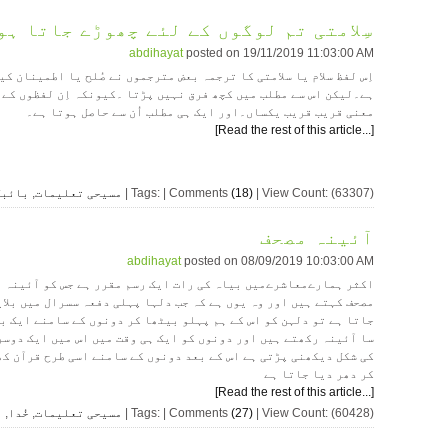
سِلامتی تم لوگوں کے لئے چھوڑے جاتا ہو
abdihayat
posted on
19/11/2019 11:03:00 AM
اِس لفظ سلام يا سلامتی کا ترجمہ بعض مترجموں نے صُلح يا اطمينان کي
ہے۔ليکن اس سے مطلب ميں کچھ فرق نہيں پڑتا ۔کيونکہ اِن لفظوں کے
معنی قريب قريب يکساں۔اور ايک ہی مطلب اُن سے حاصل ہوتا ہے۔
[Read the rest of this article...]
| View Count: (63307)
(18)
| Tags: | Comments
مسیحی تعلیمات
,
بائبل
آئینہ مصحف
abdihayat
posted on
08/09/2019 10:03:00 AM
اکثر ہمارےمعاشرےمیں بیاہ کی رات ایک رسم مقرر ہے جس کو آئینہ
مصحف کہتے ہیں اور وہ یوں ہے کہ جب دلہا پہلی دفعہ سسرال میں بلای
جاتا ہے تو دلہن کو اس کے ہم پہلو بیٹھا کر دونوں کے سامنے ایک ب
سا آئینہ رکھتے ہیں اور دونوں کو ایک ہی وقت میں اس میں ایک دوسر
کی شکل دیکھنی پڑتی ہے اس کے بعد دونوں کے سامنے اسی طرح قرآن کھ
کر دھر دیا جاتا ہے
[Read the rest of this article...]
| View Count: (60428)
(27)
| Tags: | Comments
مسیحی تعلیمات
,
خُدا
,
ب