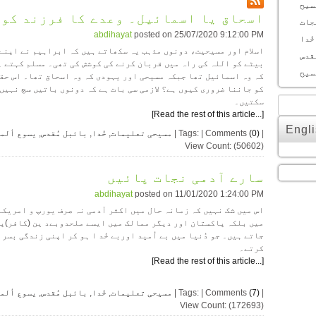
سیح
اسحاق یا اسمائیل۔ وعدے کا فرزند کون
جات
abdihayat
posted on
25/07/2020 9:12:00 PM
خُدا
اسلام اور مسیحیت، دونوں مذہب یہ سکھاتے ہیں کہ ابراہیم نے اپنے
قدس
بیٹے کو اللہ کی راہ میں قربان کرنے کی کوشش کی تھی۔ مسلم کہتے ہ
سیح
کہ وہ اسمائیل تھا جبکہ مسیحی اور یہودی کہ وہ اسحاق تھا۔ اس حق
کو جاننا ضروری کیوں ہے؟ لازمی سی بات ہے کہ دونوں باتیں سچ نہیں 
سکتیں۔
[Read the rest of this article...]
Engli
|
(0)
| Tags: | Comments
مسیحی تعلیمات
,
خُدا
,
بائبل مُقدس
,
یسوع ألم
View Count: (50602)
سارے آدمی نجات پائیں
abdihayat
posted on
11/01/2020 1:24:00 PM
اس میں شک نہیں کہ زمانہ حال میں اکثر آدمی نہ صرف یورپ و امریکہ
میں بلکہ پاکستان اور دیگر ممالک میں ایسے ملحدوبےد ین (کافر)پ
جاتے ہیں۔ جو دُنیا میں بے اُمید اوربے خُد ا ہو کر اپنی زندگی بسر
کرتے۔
[Read the rest of this article...]
|
(7)
| Tags: | Comments
مسیحی تعلیمات
,
خُدا
,
بائبل مُقدس
,
یسوع ألم
View Count: (172693)