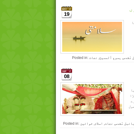
ں
19
ا
 مُقدس
,
یسوع ألمسیح
,
نجات
Posted in:
08
ا
ڑا
ے
ول
ائبل مُقدس
,
نجات
,
اسلام
,
خواتین
Posted in: