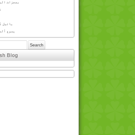
معجزات الم
ن
بائبل مُ
یسوع ألم
sh Blog