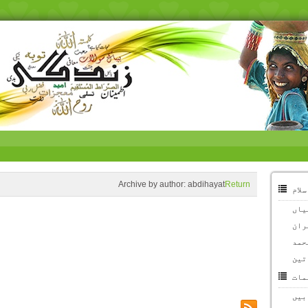
Archive by author:
abdihayat
Return
سلام
یاں
ران
ُحمد
تین
مات
بیں