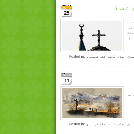
 تھا؟
25
یں
یقت
ہو
سیح
,
اسلام
,
مُحمد
,
غلط فہمیاں
Posted in:
11
ائے
سیح
,
نجات
,
اسلام
,
غلط فہمیاں
Posted in: