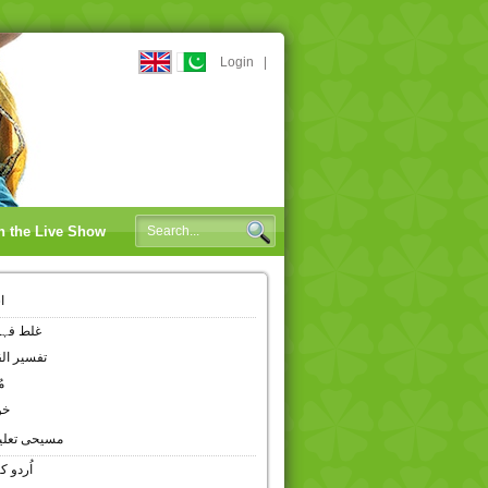
Login
|
n the Live Show
ا
غلط فہم
تفسیر ال
م
خو
مسیحی تعلی
اُردو ک