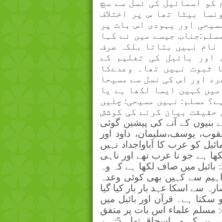
 کو اسمائیل کی نسل سے سچ
نسا بیٹا تھا س پر اختلاف
سیحی اور یہودی اس بات پر
سلم:جناب جیسے میں نے کہا
 نام نہیں بتاتا بلکہ صرف
 اور بائبل کی تعلیم کے
ا ثبوت نہیں تھا۔ وعدےکا
رد اور اس کی نسل سے مسیحا
میں کہیں ایسا لکھا ہے یا
ے؟ مسلم: نہیں مسیحی: چلیں
 حقیقت بیان کرنے کی کوشش
یل سے بنیوں کے آنے کی پیشین گوئی
وب، یوسف،سلیمان، داود اور
اسمائیل کو عرب کا آباواجداد نہیں
ان لوگوں نے لکھا ہے جو نا عرب تھے اور ناہی
پیغمبر اسلام یا انکی نسل سے کوئی رابطہ تھا۔ 3: بائبل میں صاف لکھا ہے کہ وہ
ابراہیم سے کہیں بھی کوئی وعدہ
ارہ سے اسکا عہد بار بار کیا گیا
سکتا ہے۔ قرآن اور بائبل میں
حاجرہ کو کوئی بھی ایک عہد نہیں دیا گیا تھا۔ 4: مسلم علماء اس بات پر متفق
نہیں کہ وہ بیٹا اسمائیل ہی تھا، بہت سے مانتے ہیں کہ وہ اسحاق تھا۔ 5: ہر