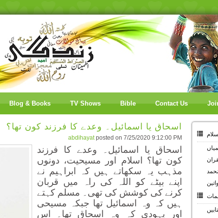
Blog & Books
TV Shows
Bible
Contact Us
Joi
اسحاق یا اسمائیل۔ وعدے کا فرزند کون تھا؟
سلام
abdihayat
posted on
7/25/2020 9:12:00 PM
یاں
اسحاق یا اسمائیل۔ وعدے کا فرزند
کون تھا؟ اسلام اور مسیحیت، دونوں
قران
مذہب یہ سکھاتے ہیں کہ ابراہیم نے
ُحمد
اپنے بیٹے کو اللہ کی راہ میں قربان
اتین
کرنے کی کوشش کی تھی۔ مسلم کہتے
مات
ہیں کہ وہ اسمائیل تھا جبکہ مسیحی
تابیں
اور یہودی کہ وہ اسحاق تھا۔ اس