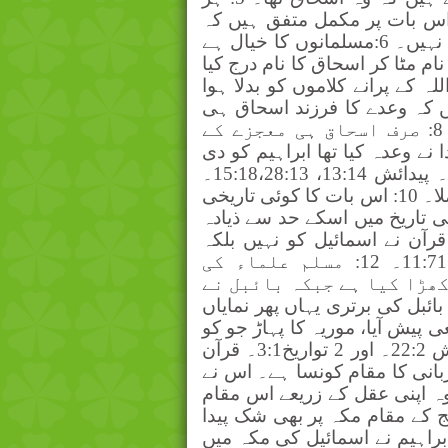
اس بات پر مکمل متفق ہیں کہ
وہ بیٹا اسحاق تھا، ایک بھی اسمائیل کے حق میں نہیں۔ 6:مسلمانوں کا خیال ہے
م مٹا کر اسحاق کا نام درج کیا
 کے پرانے کلاموں کو بدلا ہوا
 ہیں کہ وعدے کا فرزند اسحاق ہی
تھا، پیدائش 17:15قرآن 11:69، 37:112، 51:24۔ 8: صرف اسحاق ہی معجزے کے
وڑھے ماں باپ سے پیدا ہوا۔ 9: خدا نے وعدہ کیا تھا ابراہیم کو دی
گئی زمین پر اسحاق کی نسل حکومت کرے گی۔ پیدائش 13:14، 15:18،28:13۔
اسمائیل کو اس زمین سے کوئی بھی حصہ نہیں ملا۔ 10: اس بات کا کوئی تاریخی
کی تاریخ میں اسکے حد سے ذیادہ
 ملتے ہیں کہ وہ مقام موریہ کا تھا۔ 11: قرآن نے اسمائیل کو نہیں بلکہ
اسحاق کو خوشخبری کا بیٹا کہا ہے۔ قرآن 11:71۔ 12: مسلم علماء کی
ھڑا کیا ہے جبکہ بائبل نے
 کا صاف نام اور مقصد بیان کیا ہے۔ 13: بائبل کی برتری یہاں پھر نمایاں
پیش آیا، موریہ کا پہاڑ جو کو
سلیمان کے تعمیر کئے ہیکل کی جگہ بنی۔ پیدائش 22:2۔ اور 2 تواریخ3:1۔ قرآن
بانی کا مقام کونسا ہے۔ اس نے
ہ اپنی عقل کے زریعے اس مقام
 کرتے ہیں جسکا کوئی ثبوت نہیں۔ 14: حج کے مقام مکہ پر بھی شک پیدا
براہیم نے اسمائیل کی مکہ میں