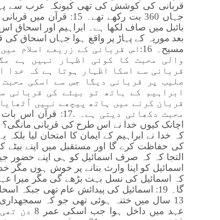
قربانی کی کوشش کی تھی کیونکہ عرب سے پہلے
جہاں 360 بت رکھے تھے۔ 15: قر
بعد موریہ کے پہاڑ پر واقع ہوا جہاں اسحاق کی ق
مسیح۔ 16:اس قربانی کے زریعے اسلام
والی محبت کا کوئی اظہار نہیں ہے مگ
قربانی سے اسکا اظہار ہوتا ہے کہ خدا ا
صلیب پر قربانی دیگا جس سے اسکی محبت 
ابراہیم کے ہاتھ تو بیٹے کی قربانی س
قربان کرنے میں ہاتھ پیچھے نہیں اُٹھایا۔
محبت دکھائی دیتی ہے۔ .
اچانک کیوں خدا نے اس طرح کی قربانی مانگی؟
کہ خدا نے ابراہیم کے ایمان کا امتحان لیا بلکہ ی
التجا کہ کہ صرف اسمائیل کو ہی اپنے حضور جین
اسمائیل کو اپنا وارث بنانے پر خوش ہوں مگر خدا
کہ اسمائیل کی نسل بہت بڑھے گی مگر میرا ع
13 سال میں ختنہ ہوئی تھی جو کہ سمجھدار
عہد میں داخل ہ