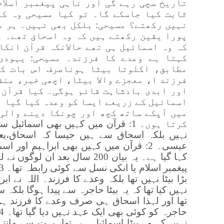
تاریخ سچی رہے گی اور ناہی پیغمبر اسلام
ثابت کیا جاسکے گا۔ تو کیا مسیحی وہ کو
نہیں رکھتے؟ مسیحی: بلکل بھی نہیں۔ ہر م
پورا یقین رکھتے ہیں کہ وہ اسحاق تھے۔ م
کہ وہ اسمائیل ہی تھے حالانکہ قرآن انکا
کہتا ہے وعدے کا فرزند۔ مسیحی: یہودی
مطابق، اکلوتا بیٹا ہوناصرف اس بات ک
فرزند ا، معجزے والا بیٹا، اچھی خبر، منف
اور ابدی بادشاہت قائم ہوگی۔ کیا قرآن 
اسمائیل کے زریعے ایسا کو وعدہ کیا گیا ہ
میں آپکے ساتھ کچھ اور چونکا دینے والی
کرتا ہوں۔ 1: قرآن میں کہیں بھی اسمائ
نہیں بلکہ اسحاق سے ہیں جیسا کہ اسحاق،یعق
عیسی۔ 2: قرآن میں کہیں بھی ابراہیم اور 
کہا گیا ہے۔ یہ بیان 200 سال بعد 
بڑا بیٹا نہیں تھا بلکہ وعدے کا فرزند۔ اللہ نے 
نہیں کیا تھا کہ یہ بیٹا حاجرہ سے پیدا ہوگا بلکہ س
تھا اور لہذا اسحاق ہی صرف وعدے کا فرزند ہو 