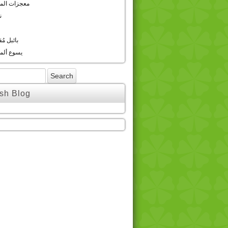
معجزات الم
ن
بائبل م
یسوع ألم
sh Blog