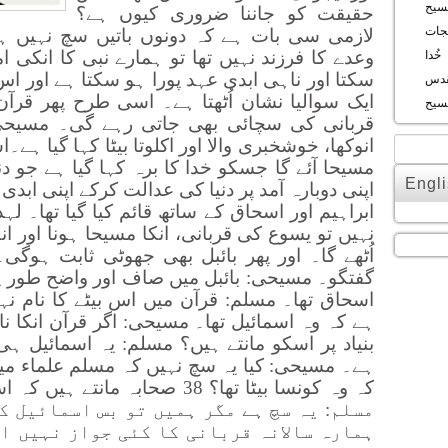
سیح
حقیقت کو جاننا ضروری کیوں ہے؟
جات
لازمی سی بات ہے کہ دونوں باتیں سچ نہیں ہ
وعدے کا فرزند نہیں تھا تو ہمارے نبی کا انکی 
خُدا
سکتا اور ناہی ابدی عہد پورا ہو سکتا ہے اور 
ُقدس
ایک سوالیا نشان اُٹھتا ہے۔ اسی طرح پھر قرآن
سیح
قربانی کی سچائی بھی جاتی رہے گی۔ مسیحی:
انوکھا، خوشخبری والا اور اکلوتا بیٹا کہا گیا 
مسیحا آئے گا جسکو خدا کا برہ کہا گیا ہے جو دنیا ک
Engli
اپنی دوبارہ آمد پر دنیا کی عدالت کرکے اپنی ابد
ابراہیم اور اسحاق کے ساتھ قائم کیا گیا تھا۔ ل
نہیں تو یسوع کی قربانی، انکا مسیحا ہونا اور ا
اُٹھے گا۔ اور پھر بائبل بھی جھوٹی ثابت ہو
گفتگو۔ مسیحی: بائبل میں صاف اور واضح طور پر
اسحاق تھا۔ مسلم: قرآن میں اس بیٹے کا نام نہیں
ہے کہ وہ اسمائیل تھا۔ مسیحی: اگر قرآن انکا نا
بنیاد پر اسکو مانتے ہیں؟ مسلم: یہ اسمائیل ہی
ہے۔ مسیحی: کیا یہ سچ نہیں کہ مسلم علماء میں
مسلم: یہ سچ ہے مگر ہمیں تو بس اسمائیل ک
ہمارہ سالانہ قربانی کا کئی جواز نہیں او