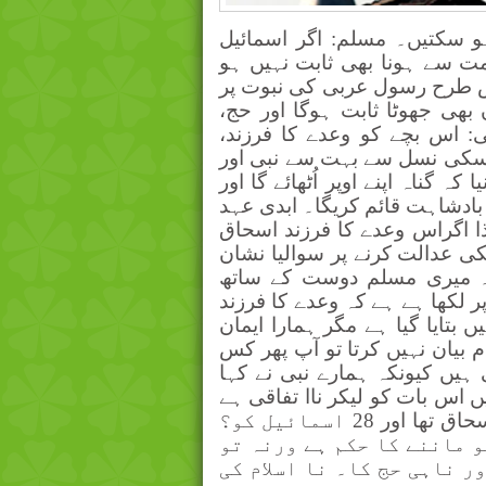
و سکتیں۔ مسلم: اگر اسمائیل
امت سے ہونا بھی ثابت نہیں ہو
اس طرح رسول عربی کی نبوت پر
 بھی جھوٹا ثابت ہوگا اور حج،
 اس بچے کو وعدے کا فرزند،
ہے۔اسکی نسل سے بہت سے نبی اور
ہ گناہ اپنے اوپر اُٹھائے گا اور
ی بادشاہت قائم کریگا۔ ابدی عہد
ہذا اگراس وعدے کا فرزند اسحاق
نکی عدالت کرنے پر سوالیا نشان
گی۔ میری مسلم دوست کے ساتھ
 لکھا ہے ہے کہ وعدے کا فرزند
 بتایا گیا ہے مگر ہمارا ایمان
م بیان نہیں کرتا تو آپ پھر کس
 ہیں کیونکہ ہمارے نبی نے کہا
 اس بات کو لیکر ناا تفاقی ہے
کہ وہ کونسا بیٹا تھا؟ 38 صحابہ مانتے ہیں کہ اسحاق تھا اور 28 اسمائیل کو؟
و ماننے کا حکم ہے ورنہ تو
ر ناہی حج کا۔ نا اسلام کی