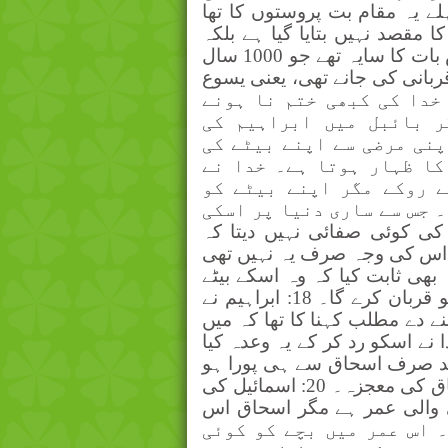
 یہ مقام بت پروستوں کا تھا
آن میں قربانی کا مقصد نہیں بتایا گیا ہے بلکہ
بائبل میں صاف لکھا ہے۔ ابراہیم اور اسحاق اس بات کا سایہ تھے جو 1000 سال
ربانی کی جانے تھی، یعنی یسوع
 میں خدا کی کبھی ختم نا ہونے
ر بائبل میں ابراہیم کی
پنی مرضی سے اپنے بیٹے کی
کا ظہار ہوتا ہے۔ خدا نے
ے روکے مگر اپنے بیٹے کو
 جس سے ساری دنیا پر اسکی
17: قرآن اس بات کی کوئی صفائی نہیں دیتا کہ
 اس کی وجہ صرف یہ نہیں تھی
ہ بھی ثابت کیا کہ وہ اسکے بیٹے
کی حفاظت کرے گا اور مستقبل میں اپنے بیٹے کو قربان کرے گا۔ 18: ابراہیم نے
ے دے مطلب کہنا کا تھا کہ میں
 نے اسکو رد کر کے یہ وعدہ کیا
ہد صرف اسحاق سے ہی پورا ہو
گا۔ 19: اسمائیل کی پیدائش عام تھی جبکہ اسحاق کی معجزہ۔ 20: اسمائیل کی
ی والی عمر ہے مگر اسحاق اس
وا جب اسکی عمر 8 دن تھی۔ اس عمر میں بچے کو کوئی