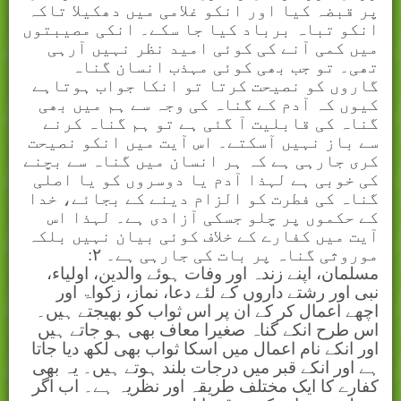
پر قبضہ کیا اور انکو غلامی میں دھکیلا تاکہ
انکو تباہ برباد کیا جا سکے۔ انکی مصیبتوں
میں کمی آنے کی کوئی امید نظر نہیں آرہی
تھی۔ تو جب بھی کوئی مہذب انسان گناہ
گاروں کو نصیحت کرتا تو انکا جواب ہوتاہے
کیوں کہ آدم کے گناہ کی وجہ سے ہم میں بھی
گناہ کی قابلیت آ گئی ہے تو ہم گناہ کرنے
سے باز نہیں آسکتے۔ اس آیت میں انکو نصیحت
کری جارہی ہے کہ ہر انسان میں گناہ سے بچنے
کی خوبی ہے لہذا آدم یا دوسروں کو یا اصلی
گناہ کی فطرت کو الزام دینے کے بجائے، خدا
کے حکموں پر چلو جسکی آزادی ہے۔ لہذا اس
آیت میں کفارے کے خلاف کوئی بیان نہیں بلکہ
موروثی گناہ پر بات کی جارہی ہے۔ ۲:
مسلمان، اپنے زندہ اور وفات ہوئے والدین، اولیاء،
نبی اور رشتے داروں کے لئے دعا، نماز، زکواۃ اور
اچھے اعمال کر کے ان پر اس ثواب کو بھیجتے ہیں۔
اس طرح انکے گناہ صغیرا معاف بھی ہو جاتے ہیں
اور انکے نام اعمال میں اسکا ثواب بھی لکھ دیا جاتا
ہے اور انکے قبر میں درجات بلند ہوتے ہیں۔ یہ بھی
کفارے کا ایک مختلف طریقہ اور نظریہ ہے۔ اب اگر