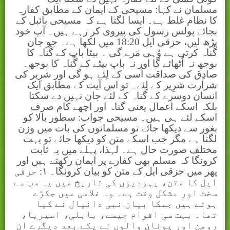
مسلمان نے کہا: مسیحی کے ایمان کے مطابق کفارہ
کا نظام غلط ہے۔ ایسا لگتا ہے کہ مسیحی بائبل کے
بجائے پولس رسول کی پیروی کر رہے ہیں۔ آپ خود
پڑھ لیں، حزقی ایل 18:20 میں لکھا ہے۔ جو جان
گُناہ کرتی ہے وُہی مَرے گی ۔ بیٹا باپ کے گُناہ کا
بوجھ نہ اُٹھائے گا اور نہ باپ بیٹے کے گُناہ کا بوجھ۔
صادِق کی صداقت اُسی کے لِئے ہو گی اور شرِیر کی
شرارت شرِیر کے لِئے۔ تو اس آیت کے مطابق ایک
انسان دوسرے کے گناہ کے لئے جان نہیں دے سکتا
بلکہ اسکے اعمال یعنی گناہ اور اچھے کام صرف
اسکے لئے ہی ہیں۔ مسیحی جواب: سطور بالا کو
بغور سے دیکھا جائے تو مسلمانوں کی بات میں وزن
لگتا ہے مگر جب اسکے متن کو دیکھا جائے تو بہت
مختلف صورت حال ہے۔ لہذا، پہلے میں یہ ثابت
کرونگا کہ مسلم بھی کفارے پر ایمان رکھتے ہیں اور
پھر میں حزقی ایل کے متن کو بیان کرونگا۔ ۱: حزقی
ایل کا متن، یہودیوں کی تاریخ میں یہ سب سے
سخت اور مشکل وقت ہے۔ وہ غلامی میں جکڑے
ہوئے ہیں جسکا بیان نبی دانیال نے کیا
تھا۔ بہت سی اقوام جیسے، بابلی، اسیریا،
رومن اور یونان والوں نے یکے بعد دیگرے ان