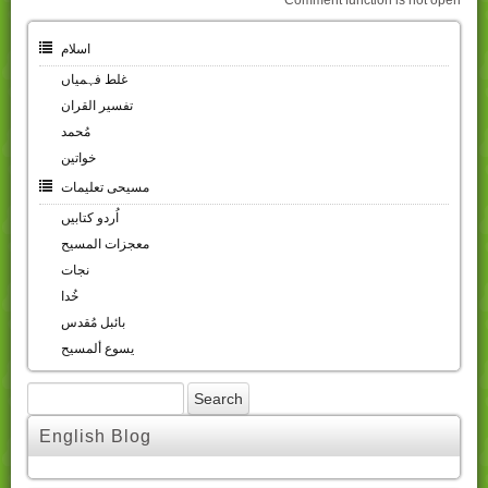
Comment function is not open
اسلام
غلط فہمیاں
تفسیر القران
مُحمد
خواتین
مسیحی تعلیمات
اُردو کتابیں
معجزات المسیح
نجات
خُدا
بائبل مُقدس
یسوع ألمسیح
English Blog