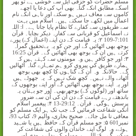
مسلم حضرات کو حزقی ایل سے خوشی ہے تو پھر
اسکے مطابق انکے گناہ بھی آپ کی دعا یا اچھے
کاموں سے معاف نہیں ہو سکتے اور ناہی انکے نام
اعمال میں لکھے جا سکتے ہیں۔ اسلام میں بہت
سے طریقوں سے کفارے کا نظام پایا جاتا ہے۔ ا: اللہ
نے اسماعیل کو قربانی سے کفارہ دیکر بچایا۔ قرآن
7:101-109 ۲: یہ قیامت کے دن اپنے (اعمال کے) پورے
بوجھ بھی اٹھائیں گے اور جن کو یہ بےتحقیق گمراہ
کرتے ہیں ان کے بوجھ بھی اٹھائیں گے۔ قرآن 16:25
۳: اور جو کافر ہیں وہ مومنوں سے کہتے ہیں کہ
ہمارے طریق کی پیروی کرو ہم تمہارے گناہ اُٹھالیں
گے۔ حالانکہ وہ اُن کے گناہوں کا کچھ بھی بوجھ
اُٹھانے والے نہیں۔ کچھ شک نہیں کہ یہ جھوٹے ہیں
اور یہ اپنے بوجھ بھی اُٹھائیں گے اور اپنے بوجھوں کے
ساتھ اور (لوگوں کے) بوجھ بھی۔ اور جو بہتان یہ
باندھتے رہے قیامت کے دن اُن کی اُن سے ضرور
پرسش ہوگی۔ قرآن۔ 29:12-13 ۴: پیغمبر اسلام
انکی شفاعت فرمائیں گے جب تک ہر ایک مسلم کو
معافی نا مل جائے۔ صحیح بخاری، والیم 9، کتاب 93،
نمبر601 ۵: جو مسلم قرآن کے حافظ ہیں یا شہید
ہوئے، وہ لوگ اپنے خاندان والوں کی شفاعت کر
سکیں گے۔ ۶: اللہ ہر مسلم کے بدلے یہودی اور