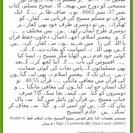
مسیحی کو دوزخ میں بھیجے گا۔ صحیح مسلم، کتاب
نمبر 37، نمبر 6665۔ تو یہ صاف ظاہر ہے کہ ایک
طرف تو مسلم مسیح کی قربانی سے کفارے کو
ٹھکراتے ہیں تو دوسری طرف خود بھی کفارے پر
دوسری طرح ایمان رکھتے ہیں۔ بس مختلف یہ ہے
کہ وہ پیغمبر اسلام، اچھے اعمال، دعاوں،حفظ قرآن
یا اللہ کی راہ میں شہید ہونے سے کفارہ کرتے ہیں۔
کہیں بھی اللہ نے انسانیت کو نجات دینے کے لئے
کوئی خود قدم نہیں اُٹھایا مگر مسیح نے ایسا کیا
ہے۔ افسوس کی بات ہے کہ اتنا کچھ کرنے کےبعد
بھی مسلمانوں کے پاس نجات کی کوئی ضمانت
نہیں۔ یہاں تک کہ پیغمبر اسلام نے بھی اپنے گناہوں
کی قرآن میں معافی مانگی ہے، قرآن 40:55۔ تو
ایک انسان جو اپنے گناہوں کی معافی مانگتا ہے وہ
دوسروں کو گناہ سے کیسے بچا سکے گا؟ صرف
جنابِ مسیح ہی قرآن اور بائبل میں گناہ سے پاک
بیان کئے گئے ہیں اور اسی لئے وہ گناہ سے معاف کر
سکتے ہیں۔ خادم المسیح'
مسیحی تعلیمات
,
خُدا
,
بائبل مُقدس
,
یسوع ألمسیح
,
نجات
,
اسلام
,
غلط
Posted in:
| View Count: (38997)
(0)
| Tags: | Comments
فہمیاں