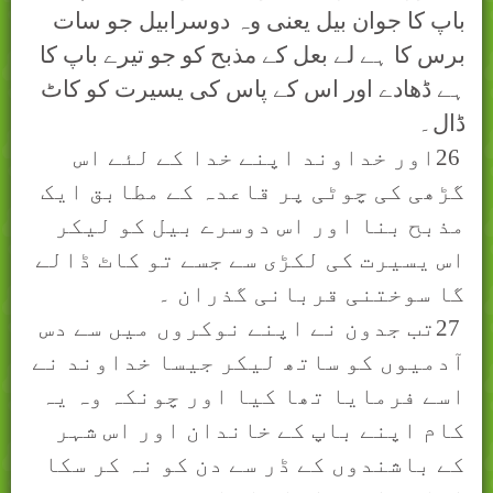
باپ کا جوان بیل یعنی وہ دوسرابیل جو سات
برس کا ہے لے بعل کے مذبح کو جو تیرے باپ کا
ہے ڈھادے اور اس کے پاس کی یسیرت کو کاٹ
ڈال۔
26
اور خداوند اپنے خدا کے لئے اس
گڑھی کی چوٹی پر قاعدہ کے مطابق ایک
مذبح بنا اور اس دوسرے بیل کو لیکر
اس یسیرت کی لکڑی سے جسے تو کاٹ ڈالے
گا سوختنی قربانی گذران ۔
27
تب جدون نے اپنے نوکروں میں سے دس
آدمیوں کو ساتھ لیکر جیسا خداوند نے
اسے فرمایا تھا کیا اور چونکہ وہ یہ
کام اپنے باپ کے خاندان اور اس شہر
کے باشندوں کے ڈر سے دن کو نہ کر سکا