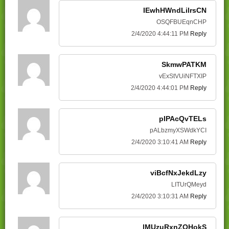
IEwhHWndLilrsCN
OSQFBUEqnCHP
2/4/2020 4:44:11 PM
Reply
SkmwPATKM
vExStVUiNFTXIP
2/4/2020 4:44:01 PM
Reply
pIPAcQvTELs
pALbzmyXSWdkYCI
2/4/2020 3:10:41 AM
Reply
viBcfNxJekdLzy
LITUrQMeyd
2/4/2020 3:10:31 AM
Reply
lMUzuRxnZOHokS