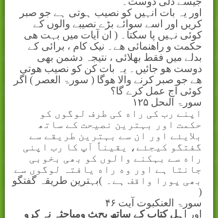
جیسے دلی دوست۔
اور یہ بات انہیں کو نصیب ہوتی ہے جو صبر
کریں اور اسے سوائے بڑے نصیبے والوں کے
کوئی نہیں پا سکتا۔ ( ان آيات ميں بہت ھی
حکمت و راھنمائی ھے۔ نيک کام ، برائی کے
بدلے ميں فقط بھلائی ، نتيجہ دشمن بھی
دوست ھو جائيں۔ يہ بات کن کو نصيب ھوتی
ھے جو صبر کرنے والا ھوگا ( سورۃ العصر ) اگر
کوئی آج عمل کرے گا؟
سورۃ الںحل
۱۲۵
اپنے رب کی راه کی طرف لوگوں کو
حکمت اور بہترین نصیحت کے ساتھ
بلایئے اور ان سے بہترین طریقے سے
گفتگو کیجئے، یقیناً آپ کا رب اپنی
راه سے بہکنے والوں کو بھی بخوبی
جانتا ہے اور وه راه یافتہ لوگوں سے
بھی پورا واقف ہے۔
(
بہترين طريقہ گفتگو
)
سورۃ العنکبوت آيت
۴۶
اور ا
ہل کتاب کے ساتھ بح
ﺚ
ومباحثہ نہ کرو