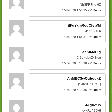
NhGPRJIncrHZ
1/28/2020 1:56:35 PM
Reply
iIFqYxmRodCfetVM
MaAKBUOb
1/28/2020 1:56:31 PM
Reply
abhfMcUIg
CjSLKsIagZxBroq
1/27/2020 6:13:38 PM
Reply
AhMBCSwQgboukZ
javrnNUAslLxTQ
1/27/2020 6:13:35 PM
Reply
JAglNfus
ovXRqPSQHt