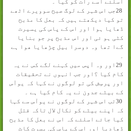
اسلئے اسے رات کو کیا ۔
28
جب اس شہر کے لوگ صبح سوویرے اٹھے
تو کیا دیکھتے ہیں کہ بعل کا مذبح
ڈھايا ہوا اور اس کے پاس کی یسیرت
کٹی ہو ئی اور اس مذبح پر جو بنایا
گےا تھا وہ دوسرا بیل چڑھايا ھوا ہے
۔
29
اور وہ آپس میں کہنے لگے کس نے یہ
کام کیا ؟اور جب انہوں نے تحقیقات
اور پرسِش کی تو لوگوں نے کہا کہ یوآس
کے بیٹے جدون نے یہ کام کیا ہے ۔
30
تب اس شہر کے لوگوں نے یوآس سے کہا
کہ اپنے بیٹے کو نکال لال تاکہ قتل
کیا جائے اسلئے کہ اس نے بعل کا مذبح
ڈھادیا اور اس کے پاس کی یسرت کاٹ