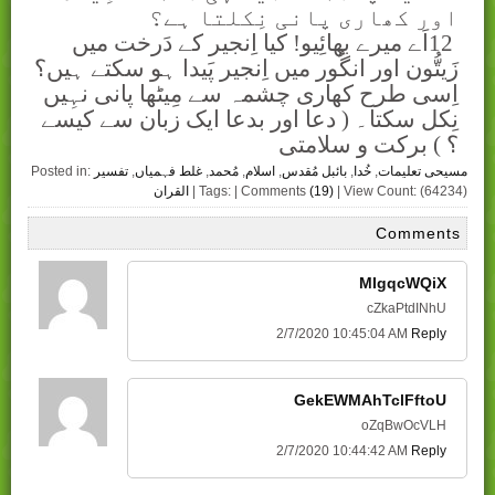
اور کھاری پانی نِکلتا ہے؟
12
اَے میرے بھائِیو! کیا اِنجیر کے دَرخت میں
زَیتُّون اور انگُور میں اِنجیر پَیدا ہو سکتے ہیں؟
اِسی طرح کھاری چشمہ سے مِیٹھا پانی نہِیں
نِکل سکتا۔ ( دعا اور بدعا ايک زبان سے کيسے
؟ ) برکت و سلامتی
مسیحی تعلیمات
,
خُدا
,
بائبل مُقدس
,
اسلام
,
مُحمد
,
غلط فہمیاں
,
تفسیر
Posted in:
| View Count: (64234)
(19)
| Tags: | Comments
القران
Comments
MIgqcWQiX
cZkaPtdINhU
2/7/2020 10:45:04 AM
Reply
GekEWMAhTclFftoU
oZqBwOcVLH
2/7/2020 10:44:42 AM
Reply