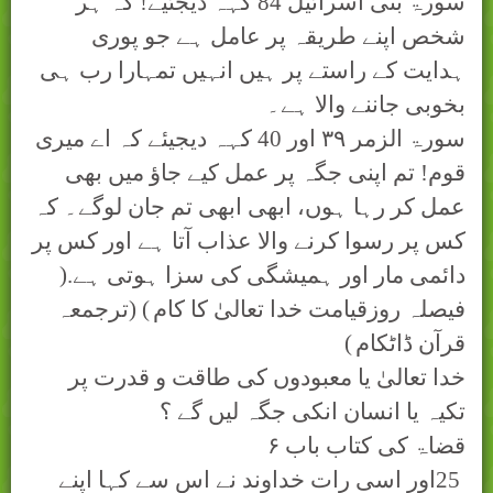
سورۃ بنی اسرائيل 84 کہہ دیجئیے! کہ ہر
شخص اپنے طریقہ پر عامل ہے جو پوری
ہدایت کے راستے پر ہیں انہیں تمہارا رب ہی
بخوبی جاننے وا
ﻻ
ہے۔
سورۃ الزمر
۳۹
اور 40 کہہ دیجیئے کہ اے میری
قوم! تم اپنی جگہ پر عمل کیے جاؤ میں بھی
عمل کر رہا ہوں، ابھی ابھی تم جان لوگے۔ کہ
کس پر رسوا کرنے وا
ﻻ
عذاب آتا ہے اور کس پر
دائمی مار اور ہمیشگی کی سزا ہوتی ہے.(
فيصلہ روزقيامت خدا تعالیٰ کا کام
) (
ترجمعہ
قرآن ڈاٹکام
)
خدا تعالیٰ يا معبودوں کی طاقت و قدرت پر
تکيہ يا انسان انکی جگہ ليں گے ؟
قضاۃ کی کتاب باب
۶
25
اور اسی رات خداوند نے اس سے کہا اپنے