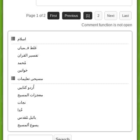
Page 1 of 2
First
Previous
[1]
2
Next
Last
Comment function is not open
اسلام
غلط فہمیاں
تفسیر القران
مُحمد
خواتین
مسیحی تعلیمات
اُردو کتابیں
معجزات المسیح
نجات
خُدا
بائبل مُقدس
یسوع ألمسیح