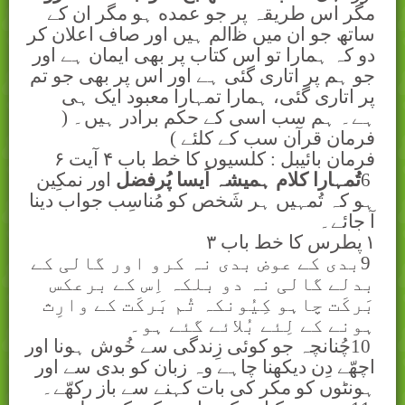
مگر اس طریقہ پر جو عمده ہو مگر ان کے
ساتھ جو ان میں
ﻇ
الم ہیں اور صاف اعلان کر
دو کہ ہمارا تو اس کتاب پر بھی ایمان ہے اور
جو ہم پر اتاری گئی ہے اور اس پر بھی جو تم
پر اتاری گئی، ہمارا تمہارا معبود ایک ہی
ہے۔ ہم سب اسی کے حکم برادر ہیں۔ (
فرمان قرآن سب کے کلئے )
فرمان بائيبل : کلسيوں کا خط باب
۴
آيت
۶
6
تُمہارا کلام ہمیشہ اَیسا پُرفضل
اور نمکِین
ہو کہ تُمہیں ہر شَخص کو مُناسِب جواب دینا
آ جائے۔
۱
پطرس کا خط باب
۳
9
بدی کے عوض بدی نہ کرو اور گالی کے
بدلے گالی نہ دو بلکہ اِس کے برعکس
بَرکَت چاہو کِیُونکہ تُم بَرکَت کے وارِث
ہونے کے لِئے بُلائے گئے ہو۔
10
چُنانچہ جو کوئی زِندگی سے خُوش ہونا اور
اچھّے دِن دیکھنا چاہے وہ زبان کو بدی سے اور
ہونٹوں کو مکر کی بات کہنے سے باز رکھّے۔