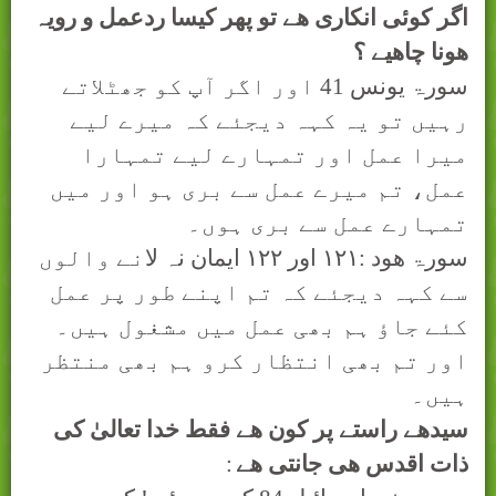
اگر کوئی انکاری ھے تو پھر کيسا ردعمل و رويہ
ھونا چاھيے ؟
سورۃ يونس 41 اور اگر آپ کو جھٹلاتے
رہیں تو یہ کہہ دیجئے کہ میرے لیے
میرا عمل اور تمہارے لیے تمہارا
عمل، تم میرے عمل سے بری ہو اور میں
تمہارے عمل سے بری ہوں۔
سورۃ ھود :
۱۲۱
اور
۱۲۲
ایمان نہ
ﻻ
نے والوں
سے کہہ دیجئے کہ تم اپنے طور پر عمل
کئے جاؤ ہم بھی عمل میں مشغول ہیں۔
اور تم بھی انتظار کرو ہم بھی منتظر
ہیں۔
سيدھے راستے پر کون ھے فقط خدا تعالیٰ کی
ذات اقدس ھی جانتی ھے
: