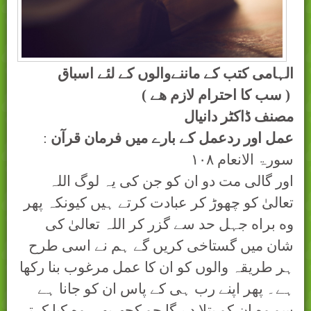
الہامی کتب کے ماننےوالوں کے لئے اسباق
( سب کا احترام لازم ھے )
مصنف ڈاکٹر دانیال
عمل اور ردعمل کے بارے ميں فرمان قرآن
:
سورۃ الانعام
۱۰۸
اور گالی مت دو ان کو جن کی یہ لوگ اللہ
تعالیٰ کو چھوڑ کر عبادت کرتے ہیں کیونکہ پھر
وه براه جہل حد سے گزر کر اللہ تعالیٰ کی
شان میں گستاخی کریں گے ہم نے اسی طرح
ہر طریقہ والوں کو ان کا عمل مرغوب بنا رکھا
ہے۔ پھر اپنے رب ہی کے پاس ان کو جانا ہے
سو وه ان کو بتلا دے گا جو کچھ بھی وه کیا کرتے