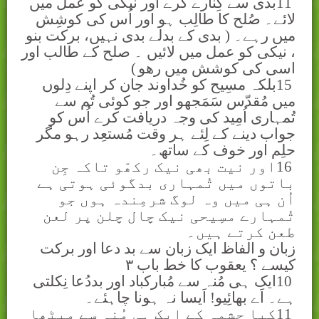
11
بدی سے کِنارے کرے اور نیکی کو عمل میں
لائے۔ صُلح کا طالِب ہو اور اُس کی کوشِش
میں رہے۔ ( بدی کے بدلے بدی نہيں، برکت بنو
، نيکی کو عمل ميں لائيں ۔ صلح کے طالب اور
اسی کی کوشش ميں رھو
)
15
بلکہ مسِیح کو خُداوند جان کر اپنے دِلوں
میں مُقدّس سَمَجھو اور جو کوئی تُم سے
تُمہاری اُمِید کی وجہ دریافت کرے اُس کو
جواب دینے کے لِئے ہر وقت مُستعِد رہو مگر
حلِم اور خوف کے ساتھ۔
16
اور نیت بھی نیک رکھّو تاکہ جِن
باتوں میں تُمہاری بدگوئی ہوتی ہے
اُن ہی میں وہ لوگ شرمِندہ ہوں جو
تُمہارے مسِیحی نیک چال چلن پر لعن
طعن کرتے ہیں۔
زبان و الفاظ ايک زبان سے بد دعا اور برکت
کيسے ؟ يعقوب کا خط باب
۳
10
ایک ہی مُنہ سے مُبارکباد اور بددُعا نِکلتی
ہے۔ اَے بھائِیو! اَیسا نہ ہونا چاہئے۔
11
کیا چشمہ کے ایک ہی مُنہ سے مِیٹھا