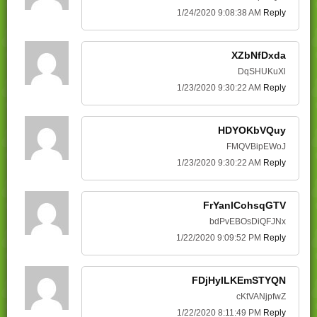
1/24/2020 9:08:38 AM
Reply
XZbNfDxda
DqSHUKuXl
1/23/2020 9:30:22 AM
Reply
HDYOKbVQuy
FMQVBipEWoJ
1/23/2020 9:30:22 AM
Reply
FrYanlCohsqGTV
bdPvEBOsDiQFJNx
1/22/2020 9:09:52 PM
Reply
FDjHyILKEmSTYQN
cKtVANjpfwZ
1/22/2020 8:11:49 PM
Reply