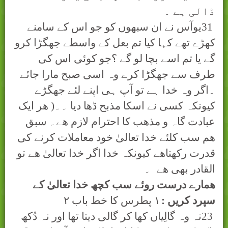
ڈالی ہے ۔
31
یوآس نے ان سبھوں کو جو اس کے سامنے
کھڑے تھے کہا کیا تم بعل کے واسطے جھگڑا کرو
گے یا تم اسے بچا لو گے ؟جو کوئی اس کی
طرف سے جھگڑا کرے وہ اسی صبح مارا جائے
۔اگر وہ خدا ہے تو آپ ہی اپنے لئے جھگڑے
کیونکہ کسی نے اسکا مذبح ڈھا دیا ۔۔( ھر ايک
عبادت گاہ و مذھب کا احترام لازم ھے۔ سبق
ھم سب کلئے خدا تعالیٰ خود معاملات کرنے کی
قدرت رکھتاھے کيونکہ خدا اگر خدا تعالیٰ ھے تو
القادر بھی ھے
۔
ھمارے درست روئے سب کچھ خدا تعالیٰ کے
سپرد کريں :
۱
پطرس کا خط باب
۲
23
نہ وہ گالِیاں کھا کر گالی دیتا تھا اور نہ دُکھ