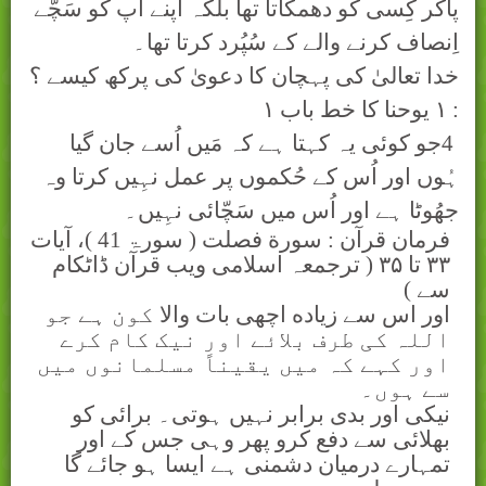
پاکر کِسی کو دھمکاتا تھا بلکہ اپنے آپ کو سَچّے
اِنصاف کرنے والے کے سُپُرد کرتا تھا۔
خدا تعالیٰ کی پہچان کا دعویٰ کی پرکھ کيسے ؟
:
۱
يوحنا کا خط باب
۱
4
جو کوئی یہ کہتا ہے کہ مَیں اُسے جان گیا
ہُوں اور اُس کے حُکموں پر عمل نہِیں کرتا وہ
جھُوٹا ہے اور اُس میں سَچّائی نہِیں۔
فرمان قرآن : سورة فصلت ( سورۃ 41 )، آيات
۳۳
تا
۳۵ (
ترجمعہ اسلامی ويب قرآن ڈاٹکام
سے )
اور اس سے زیاده اچھی بات وا
ﻻ
کون ہے جو
اللہ کی طرف بلائے اور نیک کام کرے
اور کہے کہ میں یقیناً مسلمانوں میں
سے ہوں۔
نیکی اور بدی برابر نہیں ہوتی۔ برائی کو
بھلائی سے دفع کرو پھر وہی جس کے اور
تمہارے درمیان دشمنی ہے ایسا ہو جائے گا