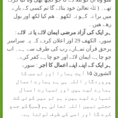
تھے۔ ( ﷲ تعالیٰ خود بتائے گا تم کسی کے بارے
ميں برا نہ کہو نہ لکھو ۔ ھم کيا لکھ اور بول
رھے ھيں
۔
ہر ايک کی آزاد مرضی ايمان لائے يا نہ لائے
:
سورۃ الکھف 29 اور اعلان کردے کہ یہ سراسر
برحق قرآن تمہارے رب کی طرف سے ہے۔ اب
جو چاہے ایمان
ﻻ
ئے اور جو چاہے کفر کرے۔
ہر ايک کے اپنے اپنے اعمال کا اجر
: سورۃ
الشوریٰ
۱۵
آيت ہمارا اور تم سب کا
پروردگار اللہ ہی ہے ہمارے اعمال
ہمارے لیے ہیں اور تمہارے اعمال
تمہارے لیے ہیں، ہم تم میں کوئی کٹ
حجتی نہیں اللہ تعالیٰ ہم (سب) کو جمع
کرے گا اور اسی کی طرف لوٹنا ہے۔