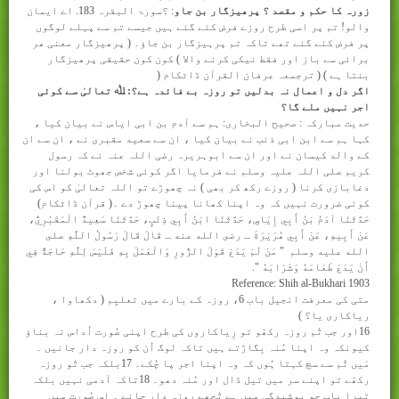
زورہ کا حکم و مقصد ؟ پرھیزگار بن جاو
: ؟سورۃ البقرہ 183. اے ایمان
والو! تم پر اسی طرح روزے فرض کئے گئے ہیں جیسے تم سے پہلے لوگوں
پر فرض کئے گئے تھے تاکہ تم پرہیزگار بن جاؤ۔ ( پرھیزگار معنی ھر
برائی سے باز اور فقط نیکی کرنے والا ) کون کون حقیقی پرھیزگار
بنتا ہے ) ( ترجمعہ عرفان القرآن ڈاٹکام
)
اگر دل و اعمال نہ بدلیں تو روزہ بے فائدہ ہے؟: ﷲ تعالیٰ سے کوئی
اجر نہیں ملے گا؟
حدیت مبارکہ : صحیح البخاری: ہم سے آدم بن ابی ایاس نے بیان کیا ،
کہا ہم سے ابن ابی ذئب نے بیان کیا ، ان سے سعید مقبری نے ، ان سے ان
کے والد کیسان نے اور ان سے ابوہریرہ رضی اللہ عنہ نے کہ رسول
کریم صلی اللہ علیہ وسلم نے فرمایا اگر کوئی شخص جھوٹ بولنا اور
دغابازی کرنا ( روزے رکھ کر بھی ) نہ چھوڑے تو اللہ تعالیٰ کو اس کی
کوئی ضرورت نہیں کہ وہ اپنا کھانا پینا چھوڑ دے ۔( قرآن ڈاٹکام)
حَدَّثَنَا آدَمُ بْنُ أَبِي إِيَاسٍ، حَدَّثَنَا ابْنُ أَبِي ذِئْبٍ، حَدَّثَنَا سَعِيدٌ الْمَقْبُرِيُّ،
عَنْ أَبِيهِ، عَنْ أَبِي هُرَيْرَةَ ـ رضى الله عنه ـ قَالَ قَالَ رَسُولُ اللَّهِ صلى
الله عليه وسلم ‏ "‏ مَنْ لَمْ يَدَعْ قَوْلَ الزُّورِ وَالْعَمَلَ بِهِ فَلَيْسَ لِلَّهِ حَاجَةٌ فِي
أَنْ يَدَعَ طَعَامَهُ وَشَرَابَهُ ‏"‏‏.‏
Reference: Shih al-Bukhari 1903
متی کی معرفت انجیل باب 6، روزہ کے بارے میں تعلیِم ( دکھاوا ،
ریاکاری یا؟ )
16
اور جب تُم روزہ رکھّو تو رِیاکاروں کی طرح اپنی صُورت اُداس نہ بناؤ
کیونکہ وہ اپنا مُنہ بِگاڑتے ہیں تاکہ لوگ اُن کو روزہ دار جانیں ۔
مَیں تُم سے سچ کہتا ہُوں کہ وہ اپنا اجر پا چُکے۔ 17بلکہ جب تُو روزہ
رکھّے تو اپنے سر میں تیل ڈال اور مُنہ دھو۔ 18تاکہ آدمی نہیں بلکہ
تیرا باپ جو پوشِیدگی میں ہے تُجھے روزہ دار جانے ۔ اِس صُورت میں