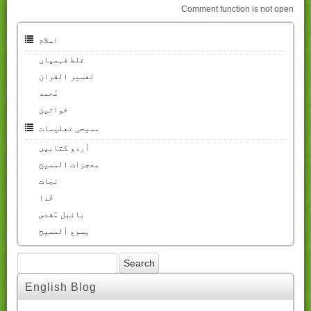
Comment function is not open
اسلام
غلط فہمیاں
تفسیر القران
مُحمد
خواتین
مسیحی تعلیمات
اُردو کتابیں
معجزات المسیح
نجات
خُدا
بائبل مُقدس
یسوع ألمسیح
English Blog