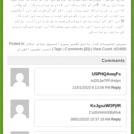
چنڈاول ہو گا۔ 9تب تُو پُکارے گا اور خُداوند جواب دے گا ۔ تُو چِلاّئے
گااور وہ فرمائے گا مَیں یہاں ہُوں ۔اگر تُو اُس جُوئے کو اور اُنگلِیوں
سے اِشارہ کرنے کو اور ہرزہ گوئی کواپنے درمِیان سے دُور کرے گا۔
10اور اگر تُو اپنے دِل کو بُھوکے کی طرف مائِل کرے اورآزُردہ دِل کو
آسُودہ کرے تو تیرا نُور تارِیکی میں چمکے گااور تیری تِیرگی دوپہر
کی مانِند ہو جائے گی۔
مسیحی تعلیمات
,
خُدا
,
بائبل مُقدس
,
یسوع ألمسیح
,
نجات
,
اسلام
,
Posted in:
| View Count: (62488)
(21)
| Tags: | Comments
مُحمد
,
تفسیر القران
Comments
USPHQAmqFs
mZlGJwTPFzHdyn
22/01/2020 8:13:09 PM
Reply
KxJgszWOPjfR
CxzbVnHcrKByRuk
08/01/2020 10:37:18 AM
Reply