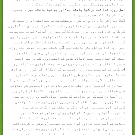
تیرا باپ جو پوشِیدگی میں دیکھتا ہے تُجھے بدلہ دے گا۔
اصل روزۃ خدا تعالیٰ کیا چاھتا ہے؟اور ہم کیا چاھتے ہیں
؟: یسعیاہ
کی کتاب باب
۵۸
۔حقِیقی روزہ ؟
1
گلا پھاڑ کر چِلاّ ۔ دریغ نہ کر ۔ نرسِنگے کی مانِنداپنی آواز بُلند کر
اور میرے لوگوں پر اُن کی خطا اور یعقُو ب کے گھرانے پر اُن کے گُناہوں
کو ظاہِر کر۔ 2وہ روز بروز میرے طالِب ہیں اور اُس قَوم کی مانِندجِس نے
صداقت کے کام کِئے اور اپنے خُدا کے احکام کوترک نہ کِیا میری راہوں
کو دریافت کرنا چاہتے ہیں ۔ وہ مُجھ سے صداقت کے احکام طلب کرتے
ہیں ۔ وہ خُدا کی نزدِیکی چاہتے ہیں۔3وہ کہتے ہیں ہم نے کِس لِئے روزے
رکھّے جبکہ تُو نظرنہیں کرتا اور ہم نے کیوں اپنی جان کو دُکھ دِیا
جبکہ تُو خیال میں نہیں لاتا؟دیکھو تُم اپنے روزہ کے دِن میں اپنی
خُوشی کے طالِب رہتے ہو اور سب طرح کی سخت مِحنت لوگوں سے کراتے ہو۔
4دیکھو تُم اِس مقصد سے روزہ رکھتے ہو کہ جھگڑا رگڑاکرو اور شرارت
کے مُکّے مارو ۔ پس اب تُم اِس طرح کاروزہ نہیں رکھتے ہو کہ تُمہاری
آواز عالِم بالا پرسُنی جائے۔ 5کیا یہ وہ روزہ ہے جو مُجھ کو پسند ہے؟
اَیسا دِن کہ اُس میں آدمی اپنی جان کو دُکھ دے اور اپنے سر کو جھاؤکی
طرح جُھکائے اور اپنے نِیچے ٹاٹ اور راکھ بِچھائے؟کیا تُو اِس کو روزہ
اور اَیسا دِن کہے گا جو خُداوند کامقبُول ہو؟۔6کیا وہ روزہ جو مَیں
چاہتا ہُوں یہ نہیں کہ ظُلم کی زنجِیریں توڑیں اور جُوئے کے بندھن
کھولیں اور مظلُوموں کو آزاد کریں بلکہ ہر ایک جُوئے کو توڑ
ڈالیں؟۔
7
کیا یہ نہیں کہ تُو اپنی روٹی بُھوکوں کو کِھلائے اور
مِسکِینوں کو جو آوارہ ہیں اپنے گھر میں لائے اورجب کِسی کو ننگا
دیکھے تو اُسے پہنائے اور تُو اپنے ہم جِنس سے رُوپوشی نہ کرے؟۔8تب
تیری روشنی صُبح کی مانِند پُھوٹ نِکلے گی اور تیری صِحت کی ترقّی جلد
ظاہِر ہو گی ۔ تیری صداقت تیری ہراول ہو گی اور خُداوند کا جلال تیرا