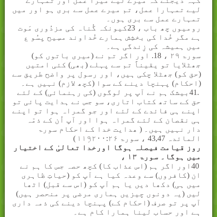
کہہ دیجئے کہ میرے لیے میرا عمل اور تمہارے
لیے تمہارا عمل، تم میرے عمل سے بری ہو اور میں
تمہارے عمل سے بری ہوں۔
رومیوں چھ باب ، 23کیونکہ گُناہ کی مزدُوری مَوت
ہے مگر خُدا کی بخشِش ہمارے خُداوند مسِیح یِسُو ع
میں ہمیشہ کی زِندگی ہے۔
سورۃ
۲۹
، 18. اور اگر تم نے (میری باتوں کو)
جھٹلایا تو یقیناً تم سے پہلے (بھی) کئی امتیں
(حق کو) جھٹلا چکی ہیں، اور رسول پر واضح طریق سے
(احکام) پہنچا دینے کے سوا (کچھ لازم) نہیں ہے۔
41.
بیشک ہم نے آپ پر لوگوں (کی رہنمائی) کے لئے
حق کے ساتھ کتاب اتاری، سو جس نے ہدایت پائی تو
اپنے ہی فائدے کے لئے اور جو گمراہ ہوا تو اپنے
ہی نقصان کے لئے گمراہ ہوا اور آپ اُن کے ذمّہ
دار نہیں ہیں۔ ( ھدایت خدا کے احکام سورۃ
المائدہ 43,47 ، سورۃ
۱۱۹ِ۲۰۰:۲۶
)
روز قیامت فیصلہ ہوگا اورخدا تعالیٰ کے اختیار
میں ہوگا۔ سورۃ
۱۳
،
40
اور اگر ہم (اس عذاب کا) کچھ حصہ جس کا ہم نے
ان (کافروں) سے وعدہ کیا ہے آپ کو (حیاتِ ظاہری
میں ہی) دکھا دیں یا ہم آپ کو (اس سے قبل) اٹھا
لیں (یہ دونوں چیزیں ہماری مرضی پر منحصر ہیں)
آپ پر تو صرف (احکام کے) پہنچا دینے کی ذمہ داری
ہے اور حساب لینا ہمارا کام ہے۔