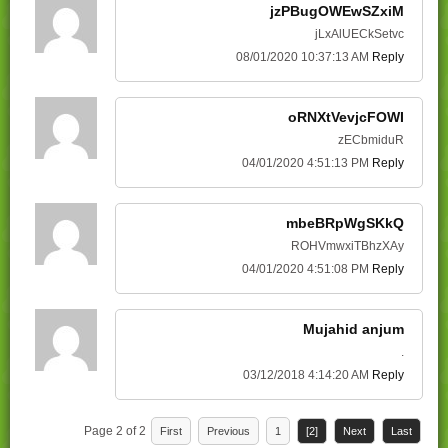
jzPBugOWEwSZxiM
jLxAlUECkSetvc
08/01/2020 10:37:13 AM
Reply
oRNXtVevjcFOWI
zECbmiduR
04/01/2020 4:51:13 PM
Reply
mbeBRpWgSKkQ
ROHVmwxiTBhzXAy
04/01/2020 4:51:08 PM
Reply
Mujahid anjum
.
03/12/2018 4:14:20 AM
Reply
Page 2 of 2
First
Previous
1
[2]
Next
Last