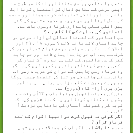
مذھب یا مذاھب پر حق جتانا اور انکا ھر طرح سے
اپنی مرضی کے مطابق ڈھال کر استعمال کرنا ایک
بات ہے ۔ اور انکی تعلیمات کو سمجھنا اور سمجھ
کر عمل کرنا اور جو قیود و حدود متعین کی گئی
ہیں انکی عملی پاسداری کرنا دوسری بات ہے
۔
انسانوں کی ھدایت کس کا کام ہے ؟
سب انسانوں کے لئےخدا تعالیٰ کی آزاد مرضی جو
چاہے ایمان لائے یا نہ لائے ؟ سورۃ
۱۸
،
۲۹
اور
اعلان کردے کہ یہ سراسر برحق قرآن تمہارے رب کی
طرف سے ہے۔ اب جو چاہے ایمان
ﻻ
ئے اور جو چاہے
کفر کرے۔
ﻇ
الموں کے لئے ہم نے وه آگ تیار کر
رکھی ہے جس کی قناتیں انہیں گھیر لیں گی۔ اگر
وه فریاد رسی چاہیں گے تو ان کی فریاد رسی اس
پانی سے کی جائے گی جو تیل کی تلچھٹ جیسا ہوگا
جو چہرے بھون دے گا، بڑا ہی برا پانی ہے اور
بڑی بری آرام گاه (دوزخ) ہے۔
متی کی معرفت انجیل چوتھا باب ، 17اُس وقت سے
یِسُو ع نے مُنادی کرنا اور یہ کہنا شرُوع کِیا کہ
تَوبہ کرو کیونکہ آسمان کی بادشاہی نزدِیک آ
گئی ہے۔
اگر کوئی نہ قبول کرے تو انبیا اکرام کے لئے
فرمان قرآن ؟
سورۃ
۱۰
،49 اور اگر آپ کو جھٹلاتے رہیں تو یہ