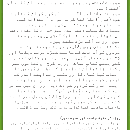
سورۃ
۸۸
، 26. پھر یقیناً ہمارے ہی ذمہ ان کا حساب
(لینا) ہے۔
سورہ 16 ،61. اور اگر اللہ لوگوں کو ان کے ظلم کے
عوض (فوراً) پکڑ لیا کرتا تو اس (زمین) پر کسی
جاندار کو نہ چھوڑتا لیکن وہ انہیں مقررہ
میعاد تک مہلت دیتا ہے، پھر جب ان کا مقرر وقت
آپہنچتا ہے تو وہ نہ ایک گھڑی پیچھے ہو سکتے
ہیں اور نہ آگے بڑھ سکتے ہیں۔
مکاشفہ باب بیس ،12پِھر مَیں نے چھوٹے بڑے سب
مُردوں کو اُس تخت کے سامنے کھڑے ہُوئے دیکھا اور
کِتابیں کھولی گئِیں ۔ پِھر ایک اَور کِتاب کھولی
گئی یعنی کِتابِ حیات اور جِس طرح اُن کِتابوں میں
لِکھا ہُؤا تھا اُن کے اَعمال کے مُطابِق مُردوں کا
اِنصاف کِیا گیا۔ 13اور سمُندر نے اپنے اندر کے
مُردوں کو دے دِیا اور مَوت اور عالَمِ ارواح نے
اپنے اندر کے مُردوں کو دے دِیا اور اُن میں سے ہر
ایک کے اَعمال کے مُوافِق اُس کا اِنصاف کِیا گیا۔
14پِھر مَوت اور عالَمِ ارواح آگ کی جِھیل میں ڈالے
گئے ۔ یہ آگ کی جِھیل دُوسری مَوت ہے
۔
15
اور جِس کِسی کا
نام کِتابِ حیات میں لِکھا ہُؤا نہ مِلا وہ آگ کی جِھیل میں ڈالا گیا۔
روزہ کی حقیقت, اسلام اور مسیحت می
ں
)
مبارک ماہ رمضان میں تمام اھل اسلام روزہ رکھنے کی کوشش کرتے ہیں۔
مگر کیا ہم اسکے اصل مقصد سے بھی حقیقی واقفیت رکھتے ہیں ؟