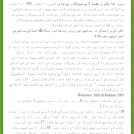
زورہ کا حکم و مقصد ؟ پرھیزگار بن جاو
: ؟سورۃ البقرہ 183. اے ایمان
والو! تم پر اسی طرح روزے فرض کئے گئے ہیں جیسے تم سے پہلے لوگوں
پر فرض کئے گئے تھے تاکہ تم پرہیزگار بن جاؤ۔ ( پرھیزگار معنی ھر
برائی سے باز اور فقط نیکی کرنے والا ) کون کون حقیقی پرھیزگار
بنتا ہے ) ( ترجمعہ عرفان القرآن ڈاٹکام
)
اگر دل و اعمال نہ بدلیں تو روزہ بے فائدہ ہے؟: ﷲ تعالیٰ سے کوئی
اجر نہیں ملے گا؟
حدیت مبارکہ : صحیح البخاری: ہم سے آدم بن ابی ایاس نے بیان کیا ،
کہا ہم سے ابن ابی ذئب نے بیان کیا ، ان سے سعید مقبری نے ، ان سے ان
کے والد کیسان نے اور ان سے ابوہریرہ رضی اللہ عنہ نے کہ رسول
کریم صلی اللہ علیہ وسلم نے فرمایا اگر کوئی شخص جھوٹ بولنا اور
دغابازی کرنا ( روزے رکھ کر بھی ) نہ چھوڑے تو اللہ تعالیٰ کو اس کی
کوئی ضرورت نہیں کہ وہ اپنا کھانا پینا چھوڑ دے ۔( قرآن ڈاٹکام)
حَدَّثَنَا آدَمُ بْنُ أَبِي إِيَاسٍ، حَدَّثَنَا ابْنُ أَبِي ذِئْبٍ، حَدَّثَنَا سَعِيدٌ الْمَقْبُرِيُّ،
عَنْ أَبِيهِ، عَنْ أَبِي هُرَيْرَةَ ـ رضى الله عنه ـ قَالَ قَالَ رَسُولُ اللَّهِ صلى
الله عليه وسلم ‏ "‏ مَنْ لَمْ يَدَعْ قَوْلَ الزُّورِ وَالْعَمَلَ بِهِ فَلَيْسَ لِلَّهِ حَاجَةٌ فِي
أَنْ يَدَعَ طَعَامَهُ وَشَرَابَهُ ‏"‏‏.‏
Reference: Shih al-Bukhari 1903
متی کی معرفت انجیل باب 6، روزہ کے بارے میں تعلیِم ( دکھاوا ،
ریاکاری یا؟ )
16
اور جب تُم روزہ رکھّو تو رِیاکاروں کی طرح اپنی صُورت اُداس نہ بناؤ
کیونکہ وہ اپنا مُنہ بِگاڑتے ہیں تاکہ لوگ اُن کو روزہ دار جانیں ۔
مَیں تُم سے سچ کہتا ہُوں کہ وہ اپنا اجر پا چُکے۔ 17بلکہ جب تُو روزہ
رکھّے تو اپنے سر میں تیل ڈال اور مُنہ دھو۔ 18تاکہ آدمی نہیں بلکہ
تیرا باپ جو پوشِیدگی میں ہے تُجھے روزہ دار جانے ۔ اِس صُورت میں