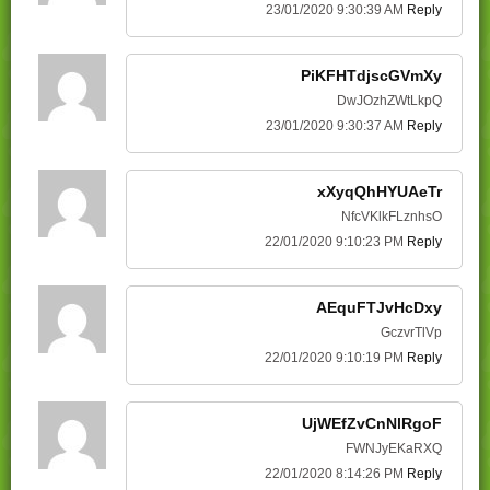
23/01/2020 9:30:39 AM
Reply
PiKFHTdjscGVmXy
DwJOzhZWtLkpQ
23/01/2020 9:30:37 AM
Reply
xXyqQhHYUAeTr
NfcVKlkFLznhsO
22/01/2020 9:10:23 PM
Reply
AEquFTJvHcDxy
GczvrTlVp
22/01/2020 9:10:19 PM
Reply
UjWEfZvCnNlRgoF
FWNJyEKaRXQ
22/01/2020 8:14:26 PM
Reply