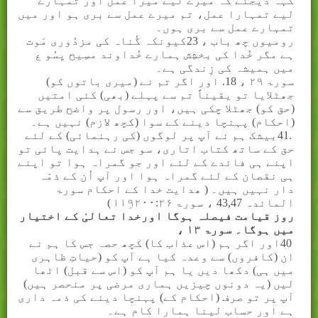
کہہ دیجئے کہ میرے لیے میرا عمل اور تمہارے
لیے تمہارا عمل، تم میرے عمل سے بری ہو اور میں
تمہارے عمل سے بری ہوں۔
رومیوں چھ باب ، 23کیونکہ گُناہ کی مزدُوری مَوت
ہے مگر خُدا کی بخشِش ہمارے خُداوند مسِیح یِسُو ع
میں ہمیشہ کی زِندگی ہے۔
سورۃ
۲۹
، 18. اور اگر تم نے (میری باتوں کو)
جھٹلایا تو یقیناً تم سے پہلے (بھی) کئی امتیں
(حق کو) جھٹلا چکی ہیں، اور رسول پر واضح طریق سے
(احکام) پہنچا دینے کے سوا (کچھ لازم) نہیں ہے۔
41.
بیشک ہم نے آپ پر لوگوں (کی رہنمائی) کے لئے
حق کے ساتھ کتاب اتاری، سو جس نے ہدایت پائی تو
اپنے ہی فائدے کے لئے اور جو گمراہ ہوا تو اپنے
ہی نقصان کے لئے گمراہ ہوا اور آپ اُن کے ذمّہ
دار نہیں ہیں۔ ( ھدایت خدا کے احکام سورۃ
المائدہ 43,47 ، سورۃ
۱۱۹ِ۲۰۰:۲۶
)
روز قیامت فیصلہ ہوگا اورخدا تعالیٰ کے اختیار
میں ہوگا۔ سورۃ
۱۳
،
40
اور اگر ہم (اس عذاب کا) کچھ حصہ جس کا ہم نے
ان (کافروں) سے وعدہ کیا ہے آپ کو (حیاتِ ظاہری
میں ہی) دکھا دیں یا ہم آپ کو (اس سے قبل) اٹھا
لیں (یہ دونوں چیزیں ہماری مرضی پر منحصر ہیں)
آپ پر تو صرف (احکام کے) پہنچا دینے کی ذمہ داری
ہے اور حساب لینا ہمارا کام ہے۔