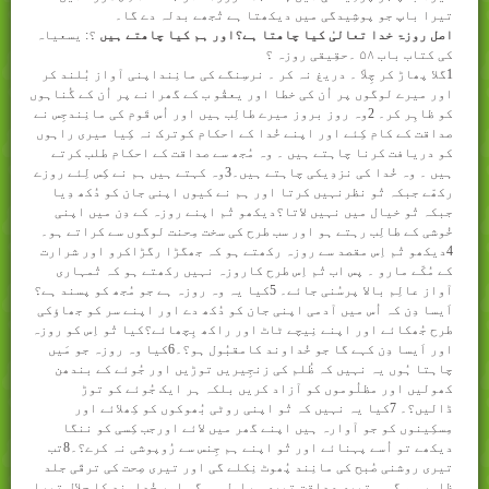
تیرا باپ جو پوشِیدگی میں دیکھتا ہے تُجھے بدلہ دے گا۔
اصل روزۃ خدا تعالیٰ کیا چاھتا ہے؟اور ہم کیا چاھتے ہیں
؟: یسعیاہ
کی کتاب باب
۵۸
۔حقِیقی روزہ ؟
1
گلا پھاڑ کر چِلاّ ۔ دریغ نہ کر ۔ نرسِنگے کی مانِنداپنی آواز بُلند کر
اور میرے لوگوں پر اُن کی خطا اور یعقُو ب کے گھرانے پر اُن کے گُناہوں
کو ظاہِر کر۔ 2وہ روز بروز میرے طالِب ہیں اور اُس قَوم کی مانِندجِس نے
صداقت کے کام کِئے اور اپنے خُدا کے احکام کوترک نہ کِیا میری راہوں
کو دریافت کرنا چاہتے ہیں ۔ وہ مُجھ سے صداقت کے احکام طلب کرتے
ہیں ۔ وہ خُدا کی نزدِیکی چاہتے ہیں۔3وہ کہتے ہیں ہم نے کِس لِئے روزے
رکھّے جبکہ تُو نظرنہیں کرتا اور ہم نے کیوں اپنی جان کو دُکھ دِیا
جبکہ تُو خیال میں نہیں لاتا؟دیکھو تُم اپنے روزہ کے دِن میں اپنی
خُوشی کے طالِب رہتے ہو اور سب طرح کی سخت مِحنت لوگوں سے کراتے ہو۔
4دیکھو تُم اِس مقصد سے روزہ رکھتے ہو کہ جھگڑا رگڑاکرو اور شرارت
کے مُکّے مارو ۔ پس اب تُم اِس طرح کاروزہ نہیں رکھتے ہو کہ تُمہاری
آواز عالِم بالا پرسُنی جائے۔ 5کیا یہ وہ روزہ ہے جو مُجھ کو پسند ہے؟
اَیسا دِن کہ اُس میں آدمی اپنی جان کو دُکھ دے اور اپنے سر کو جھاؤکی
طرح جُھکائے اور اپنے نِیچے ٹاٹ اور راکھ بِچھائے؟کیا تُو اِس کو روزہ
اور اَیسا دِن کہے گا جو خُداوند کامقبُول ہو؟۔6کیا وہ روزہ جو مَیں
چاہتا ہُوں یہ نہیں کہ ظُلم کی زنجِیریں توڑیں اور جُوئے کے بندھن
کھولیں اور مظلُوموں کو آزاد کریں بلکہ ہر ایک جُوئے کو توڑ
ڈالیں؟۔
7
کیا یہ نہیں کہ تُو اپنی روٹی بُھوکوں کو کِھلائے اور
مِسکِینوں کو جو آوارہ ہیں اپنے گھر میں لائے اورجب کِسی کو ننگا
دیکھے تو اُسے پہنائے اور تُو اپنے ہم جِنس سے رُوپوشی نہ کرے؟۔8تب
تیری روشنی صُبح کی مانِند پُھوٹ نِکلے گی اور تیری صِحت کی ترقّی جلد
ظاہِر ہو گی ۔ تیری صداقت تیری ہراول ہو گی اور خُداوند کا جلال تیرا