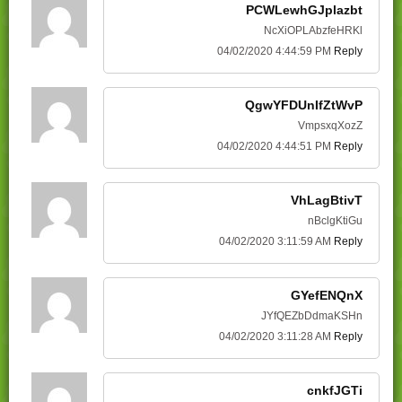
PCWLewhGJplazbt
NcXiOPLAbzfeHRKl
04/02/2020 4:44:59 PM
Reply
QgwYFDUnIfZtWvP
VmpsxqXozZ
04/02/2020 4:44:51 PM
Reply
VhLagBtivT
nBclgKtiGu
04/02/2020 3:11:59 AM
Reply
GYefENQnX
JYfQEZbDdmaKSHn
04/02/2020 3:11:28 AM
Reply
cnkfJGTi