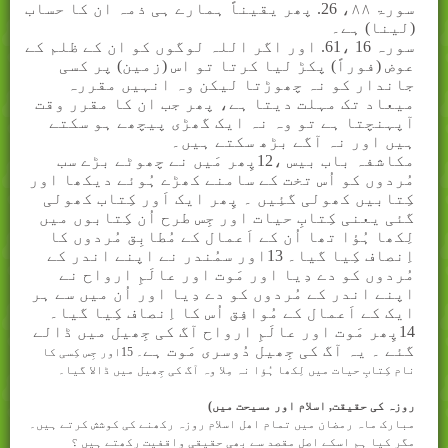
سورۃ
۸۸
، 26. پھر یقیناً ہمارے ہی ذمہ ان کا حساب
(لینا) ہے۔
سورہ 16 ،61. اور اگر اللہ لوگوں کو ان کے ظلم کے
عوض (فوراً) پکڑ لیا کرتا تو اس (زمین) پر کسی
جاندار کو نہ چھوڑتا لیکن وہ انہیں مقررہ
میعاد تک مہلت دیتا ہے، پھر جب ان کا مقرر وقت
آپہنچتا ہے تو وہ نہ ایک گھڑی پیچھے ہو سکتے
ہیں اور نہ آگے بڑھ سکتے ہیں۔
مکاشفہ باب بیس ،12پِھر مَیں نے چھوٹے بڑے سب
مُردوں کو اُس تخت کے سامنے کھڑے ہُوئے دیکھا اور
کِتابیں کھولی گئِیں ۔ پِھر ایک اَور کِتاب کھولی
گئی یعنی کِتابِ حیات اور جِس طرح اُن کِتابوں میں
لِکھا ہُؤا تھا اُن کے اَعمال کے مُطابِق مُردوں کا
اِنصاف کِیا گیا۔ 13اور سمُندر نے اپنے اندر کے
مُردوں کو دے دِیا اور مَوت اور عالَمِ ارواح نے
اپنے اندر کے مُردوں کو دے دِیا اور اُن میں سے ہر
ایک کے اَعمال کے مُوافِق اُس کا اِنصاف کِیا گیا۔
14پِھر مَوت اور عالَمِ ارواح آگ کی جِھیل میں ڈالے
گئے ۔ یہ آگ کی جِھیل دُوسری مَوت ہے
۔
15
اور جِس کِسی کا
نام کِتابِ حیات میں لِکھا ہُؤا نہ مِلا وہ آگ کی جِھیل میں ڈالا گیا۔
روزہ کی حقیقت, اسلام اور مسیحت می
ں
)
مبارک ماہ رمضان میں تمام اھل اسلام روزہ رکھنے کی کوشش کرتے ہیں۔
مگر کیا ہم اسکے اصل مقصد سے بھی حقیقی واقفیت رکھتے ہیں ؟