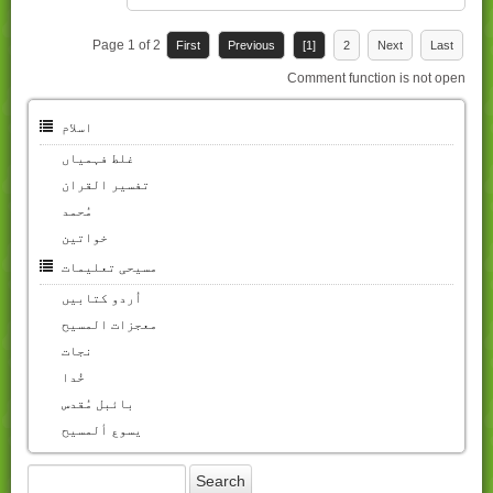
Page 1 of 2
First
Previous
[1]
2
Next
Last
Comment function is not open
اسلام
غلط فہمیاں
تفسیر القران
مُحمد
خواتین
مسیحی تعلیمات
اُردو کتابیں
معجزات المسیح
نجات
خُدا
بائبل مُقدس
یسوع ألمسیح