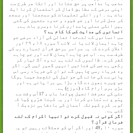
مذھب یا مذاھب پر حق جتانا اور انکا ھر طرح سے
اپنی مرضی کے مطابق ڈھال کر استعمال کرنا ایک
بات ہے ۔ اور انکی تعلیمات کو سمجھنا اور سمجھ
کر عمل کرنا اور جو قیود و حدود متعین کی گئی
ہیں انکی عملی پاسداری کرنا دوسری بات ہے
۔
انسانوں کی ھدایت کس کا کام ہے ؟
سب انسانوں کے لئےخدا تعالیٰ کی آزاد مرضی جو
چاہے ایمان لائے یا نہ لائے ؟ سورۃ
۱۸
،
۲۹
اور
اعلان کردے کہ یہ سراسر برحق قرآن تمہارے رب کی
طرف سے ہے۔ اب جو چاہے ایمان
ﻻ
ئے اور جو چاہے
کفر کرے۔
ﻇ
الموں کے لئے ہم نے وه آگ تیار کر
رکھی ہے جس کی قناتیں انہیں گھیر لیں گی۔ اگر
وه فریاد رسی چاہیں گے تو ان کی فریاد رسی اس
پانی سے کی جائے گی جو تیل کی تلچھٹ جیسا ہوگا
جو چہرے بھون دے گا، بڑا ہی برا پانی ہے اور
بڑی بری آرام گاه (دوزخ) ہے۔
متی کی معرفت انجیل چوتھا باب ، 17اُس وقت سے
یِسُو ع نے مُنادی کرنا اور یہ کہنا شرُوع کِیا کہ
تَوبہ کرو کیونکہ آسمان کی بادشاہی نزدِیک آ
گئی ہے۔
اگر کوئی نہ قبول کرے تو انبیا اکرام کے لئے
فرمان قرآن ؟
سورۃ
۱۰
،49 اور اگر آپ کو جھٹلاتے رہیں تو یہ