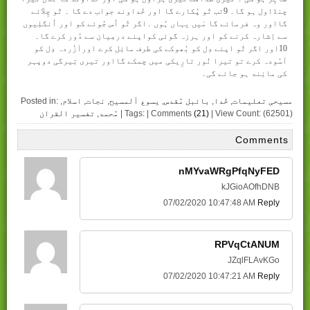
چنڈاول ہو گا۔ 9تب تُو پُکارے گا اور خُداوند جواب دے گا ۔ تُو چِلاّئے
گااور وہ فرمائے گا مَیں یہاں ہُوں ۔اگر تُو اُس جُوئے کو اور اُنگلِیوں
سے اِشارہ کرنے کو اور ہرزہ گوئی کواپنے درمِیان سے دُور کرے گا۔
10اور اگر تُو اپنے دِل کو بُھوکے کی طرف مائِل کرے اورآزُردہ دِل کو
آسُودہ کرے تو تیرا نُور تارِیکی میں چمکے گااور تیری تِیرگی دوپہر
کی مانِند ہو جائے گی۔
مسیحی تعلیمات
,
خُدا
,
بائبل مُقدس
,
یسوع ألمسیح
,
نجات
,
اسلام
,
Posted in:
| View Count: (62501)
(21)
| Tags: | Comments
مُحمد
,
تفسیر القران
Comments
nMYvaWRgPfqNyFED
kJGioAOfhDNB
07/02/2020 10:47:48 AM
Reply
RPVqCtANUM
JZqlFLAvKGo
07/02/2020 10:47:21 AM
Reply