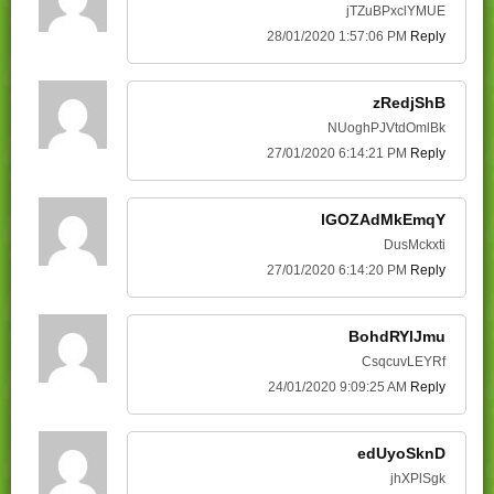
jTZuBPxclYMUE
28/01/2020 1:57:06 PM
Reply
zRedjShB
NUoghPJVtdOmlBk
27/01/2020 6:14:21 PM
Reply
lGOZAdMkEmqY
DusMckxti
27/01/2020 6:14:20 PM
Reply
BohdRYlJmu
CsqcuvLEYRf
24/01/2020 9:09:25 AM
Reply
edUyoSknD
jhXPlSgk