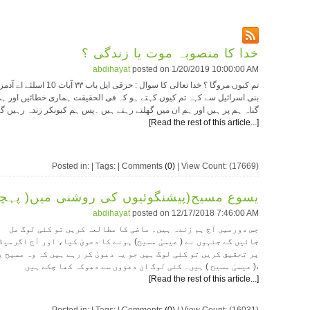
خدا کا منصوبہ موت یا زندگی ؟
abdihayat
posted on
1/20/2019 10:00:00 AM
تم کيوں مروگا ؟ خدا تعالی کا سوال : حزقی ايل باب ۳۳ آيات 10 
بنی اسرائیل سے کہہ تم کيوں کہتے ہو کہ فی الحقیقت ہماری خطائیں اور ہم
گناہ ہم پر ہیں اور ہم ان میں گھلتے رہتے ہیں ۔پس ہم کیونکر زندہ رہیں گے
[Read the rest of this article...]
Posted in: | Tags: | Comments
(0)
| View Count: (17669)
یسوع مسیح(پیشنگوئیوں کی روشنی میں( پہچا
abdihayat
posted on
12/17/2018 7:46:00 AM
جس دورمیں آج ہم زندہ ہیں۔ ماضی کا مطالعہ کریں تو کئی لوگ مل
جائیں گے جنہوں نے ( عیسیٰ مسیح) ہونے کا دعویٰ کیا، اور آج اگرمیڈ
پر تحقیق کریں تو کئی لوگ ہیں جو یہ دعویٰ کر رہے ہیں کہ وہ مسیح 
( عیسیٰ مسیح ) ہیں۔ کئی لوگ ان دعؤوں سے دھوکہ کھا چکے ہیں،
[Read the rest of this article...]