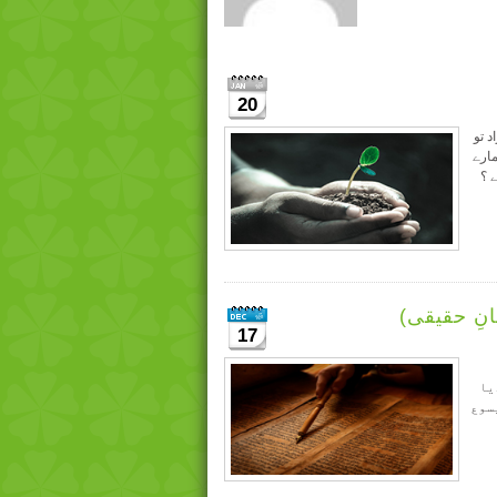
20
اسلئے اے آدمزاد تو
ارے
 ؟
نِ حقیقی)
17
یا
یسوع