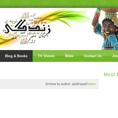
Blog & Books
TV Shows
Bible
Contact Us
Joi
Most 
Archive by author:
abdihayat
Return