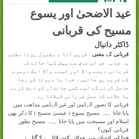
عید الاضحیٰ اور یسوع
مسیح کی قربانی
ڈاکٹر دانیال
قربانی کے معنی
: قریب آنا ، مقبول ہونا مطلب
وہ ھدیہ جو اس غرض سے پیش کیا جائے کہ
قربانی دینے والا اور لینے والا ایک دوسرے
کے قریب ہو جائیں۔ خدا یا دیوتا کی رضا
حاصل کرنے کے لیے کسی جاندار کو ذبح کرنے
یا جلانے کا عمل قربانی کہلاتا ہے ۔
قربانی کا تصور الہامی اور غیر الہامی مذاھب میں
پایا جاتا ہے۔ مسیح یسوع ( عیسیٰ مسیح ) کا ذکر بھی
اسلام اور مسیحت میں پایا جاتا ہے۔ مسیح بطور
قربانی کیوں؟
خدا اور انسان میں جدائی کون لاتا ہے ؟ گناہ :