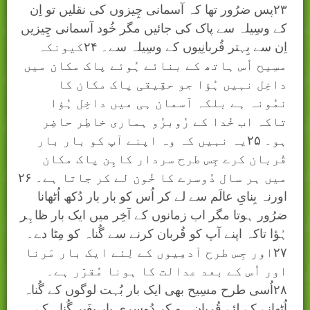
۲۳پس ضرُور تھا کہ آسمانی چِیزوں کی نقلیں تو اِن
کے وسِیلہ سے پاک کی جائیں مگر خُود آسمانی چِیزیں
اِن سے بِہتر قُربانِیوں کے وسِیلہ سے۔ ۲۴کیونکہ
مسِیح اُس ہاتھ کے بنائے ہُوئے پاک مکان میں
داخِل نہیں ہُؤا جو حقِیقی پاک مکان کا
نمُونہ ہے بلکہ آسمان ہی میں داخِل ہُؤا
تاکہ اب خُدا کے رُوبرُو ہماری خاطِر حاضِر
ہو۔ ۲۵یہ نہیں کہ وہ اپنے آپ کو بار بار
قُربان کرے جِس طرح سردار کاہِن پاک مکان
میں ہر سال دُوسرے کا خُون لے کر جاتا ہے۔ ۲۶
اورنہ بِنایِ عالَم سے لے کر اُس کو بار بار دُکھ اُٹھانا
ضرُور ہوتا مگر اب زمانوں کے آخِر میں ایک بار ظاہِر
ہُؤا تاکہ اپنے آپ کو قُربان کرنے سے گُناہ کو مِٹا دے۔
۲۷اور جِس طرح آدمِیوں کے لِئے ایک بار مَرنا
اور اُس کے بعد عدالت کا ہونا مُقرّر ہے۔
۲۸اُسی طرح مسِیح بھی ایک بار بُہت لوگوں کے گُناہ
اُٹھانے کے لِئے قُربان ہو کر دُوسری بار بغَیر گُناہ کے