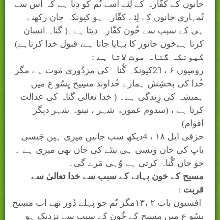
جانوں کے کفّارہ کے لِئے اُسے تُم کو دِیا ہے کہ اُس سے
تُمہاری جانوں کے لِئے کفّارہ ہو کیونکہ جان رکھنے
ہی کے سبب سے خُون کفّارہ دیتا ہے۔( گناہ انسان
کرتا ہےخون جانور کا بہایا جاتا ہے، قبول خدا کرتاہے)
کیونکہ گناہ موت لاتا ہے
:
رومیوں
۶
، 23کیونکہ گُناہ کی مزدُوری مَوت ہے مگر
خُدا کی بخشِش ہمارے خُداوند مسِیح یِسُو ع میں
ہمیشہ کی زِندگی ہے۔ ( خدا تعالی گناہ کی عدالت
کرتا ہے ، (سدوم عمورۃ شہر ، نینوہ شہر دیگر
اقوام)
حزقی ایل
۱۸
، 4دیکھ سب جانیں میری ہیں جَیسی
باپ کی جان وَیسی ہی بیٹے کی جان بھی میری ہے ۔
جو جان گُناہ کرتی ہے وُہی مَرے گی۔
مسیح کے خون بہانے کے سبب سے خدا تعالیٰ سے
قربت
:
افسیوں باب
۲
،۱۳مگر تُم جو پہلے دُور تھے اب مسِیح
یِسُو ع میں مسِیح کے خُون کے سبب سے نزدِیک ہو