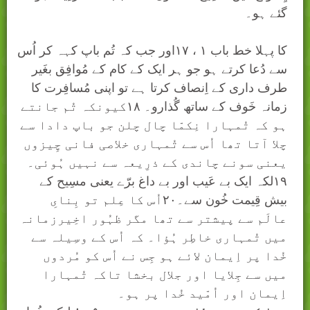
گئے ہو۔
پطرس
کا پہلا خط باب ۱ ، ۱۷
اور جب کہ تُم باپ کہہ کر اُس
سے دُعا کرتے ہو جو ہر ایک کے کام کے مُوافِق بغَیر
طرف داری کے اِنصاف کرتا ہے تو اپنی مُسافِرت کا
زمانہ خَوف کے ساتھ گُذارو۔ ۱۸کیونکہ تُم جانتے
ہو کہ تُمہارا نِکمّا چال چلن جو باپ دادا سے
چلا آتا تھا اُس سے تُمہاری خلاصی فانی چِیزوں
یعنی سونے چاندی کے ذرِیعہ سے نہیں ہُوئی۔
۱۹لکہ ایک بے عَیب اور بے داغ برّے یعنی مسِیح کے
بیش قِیمت خُون سے۔۲۰اُس کا عِلم تو بِنایِ
عالَم سے پیشتر سے تھا مگر ظہُور اخِیرزمانہ
میں تُمہاری خاطِر ہُؤا۔ کہ اُس کے وسِیلہ سے
خُدا پر اِیمان لائے ہو جِس نے اُس کو مُردوں
میں سے جِلایا اور جلال بخشا تاکہ تُمہارا
اِیمان اور اُمّید خُدا پر ہو۔