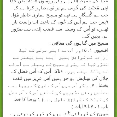
خدا کی محبت ظاہر ہوئی
رومیوں
۵
، :۸ لیکن خُدا
اپنی مُحبّت کی خُوبی ہم پر یُوں ظاہِر کرتا ہے کہ
جب ہم گُنہگار ہی تھے تو مسِیح ہماری خاطِر مُؤا۔
۹پس جب ہم اُس کے خُون کے باعِث اب راست باز
ٹھہرے تو اُس کے وسِیلہ سے غضبِ اِلہٰی سے ضرُور
ہی بچیں گے۔
مسیح میں گناہوں کی معافی
:
افسیوں
۱
، ۵اور اُس نے اپنی مرضی کے نیک
اِرادہ کے مُوافِق ہمیں اپنے لِئے پیشتر سے
مُقرّر کِیا کہ یِسُو ع مسِیح کے وسِیلہ سے اُس کے
لے پالک بیٹے ہوں۔ ۶تاکہ اُس کے اُس فضل کے
جلال کی سِتایش ہو جو ہمیں اُس عزِیز میں مُفت
بخشا۔ ۷ہم کو اُس میں اُس کے خُون کے وسِیلہ سے
مخلصی یعنی قصُوروں کی مُعافی اُس کے اُس فضل
کی دَولت کے مُوافِق حاصِل ہے۔ (
۱
یوحنا کا خط
باب
۱
،
۷
تا
۹
آیات )
مسِیح کی قُربانی گُناہوں کو دُور کردیتی ہے