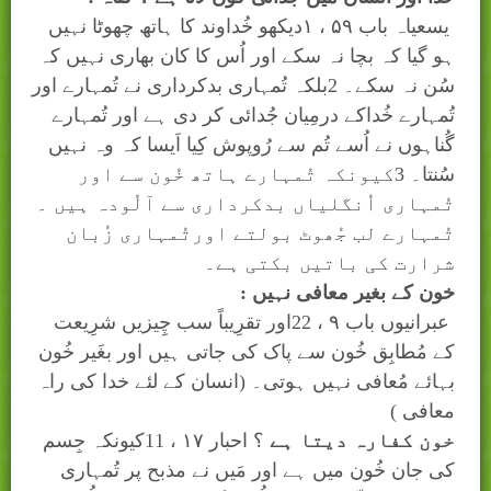
یسعیاہ باب
۵۹
، ۱دیکھو خُداوند کا ہاتھ چھوٹا نہیں
ہو گیا کہ بچا نہ سکے اور اُس کا کان بھاری نہیں کہ
سُن نہ سکے۔ 2بلکہ تُمہاری بدکرداری نے تُمہارے اور
تُمہارے خُداکے درمِیان جُدائی کر دی ہے اور تُمہارے
گُناہوں نے اُسے تُم سے رُوپوش کِیا اَیسا کہ وہ نہیں
سُنتا۔
3
کیونکہ تُمہارے ہاتھ خُون سے اور
تُمہاری اُنگلیاں بدکرداری سے آلُودہ ہیں ۔
تُمہارے لب جُھوٹ بولتے اورتُمہاری زُبان
شرارت کی باتیں بکتی ہے۔
خون کے بغیر معافی نہیں :
عبرانیوں باب
۹
، 22اور تقرِیباً سب چِیزیں شرِیعت
کے مُطابِق خُون سے پاک کی جاتی ہیں اور بغَیر خُون
بہائے مُعافی نہیں ہوتی۔ (انسان کے لئے خدا کی راہ
معافی )
خون کفارہ دیتا ہے
؟ احبار
۱۷
، 11کیونکہ جِسم
کی جان خُون میں ہے اور مَیں نے مذبح پر تُمہاری