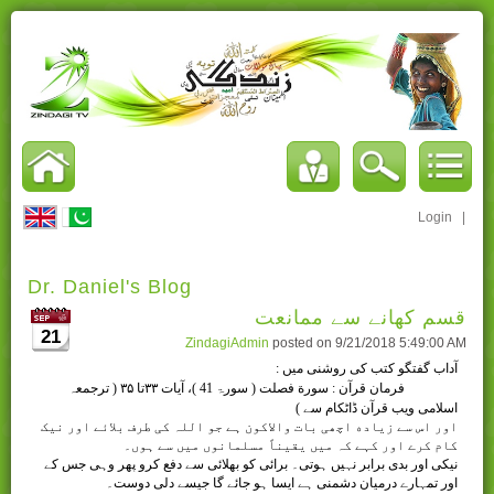
Login
|
Dr. Daniel's Blog
قسم کھانے سے ممانعت
21
ZindagiAdmin
posted on
9/21/2018 5:49:00 AM
آداب گفتگو کتب کی روشنی میں :
فرمان قرآن : سورة فصلت ( سورۃ 41 )، آيات ۳۳تا ۳۵ ( ترجمعہ
اسلامی ويب قرآن ڈاٹکام سے )
اور اس سے زیاده اچھی بات واﻻکون ہے جو اللہ کی طرف بلائے اور نیک
کام کرے اور کہے کہ میں یقیناً مسلمانوں میں سے ہوں۔
نیکی اور بدی برابر نہیں ہوتی۔ برائی کو بھلائی سے دفع کرو پھر وہی جس کے
اور تمہارے درمیان دشمنی ہے ایسا ہو جائے گا جیسے دلی دوست۔