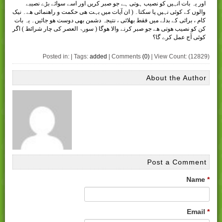
اور یہ بات انہیں کو نصیب ہوتی ہے جو صبر کریں اور اسے سوائے بڑے نصیبے
والوں کے کوئی نہیں پا سکتا۔ ( ان آيات ميں بہت ھی حکمت و راھنمائی ھے۔ نيک
کام ، برائی کے بدلے ميں فقط بھلائی ، نتيجہ دشمن بھی دوست ھو جائيں۔ يہ بات
کن کو نصيب ھوتی ھے جو صبر کرنے والا ھوگا ( سورۃ العصر کی چار شرائط ) اگر
کوئی آج عمل کرے گا؟
Posted in: | Tags:
added
| Comments
(0)
| View Count: (12829)
About the Author
Post a Comment
Name
*
Email
*