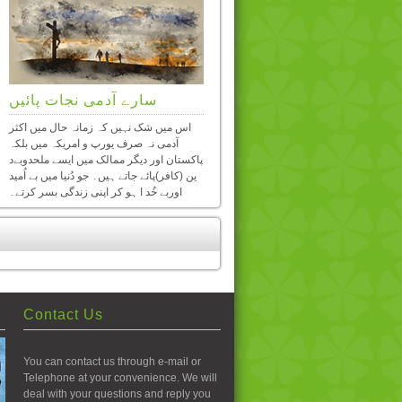
سِلامتی تم لوگوں کے لئے
سارے آدمی نجات پائیں
چھوڑے جاتا ہوں
اس میں شک نہیں کہ زمانہ حال میں اکثر
آدمی نہ صرف یورپ و امریکہ میں بلکہ
اِس لفظ سلام يا سلامتی کا ترجمہ بعض
پاکستان اور دیگر ممالک میں ایسے ملحدوبےد
مترجموں نے صُلح يا اطمينان کيا ہے۔
ین (کافر)پائے جاتے ہیں۔ جو دُنیا میں بے اُمید
ليکن اس سے مطلب ميں کچھ فرق نہيں
اوربے خُد ا ہو کر اپنی زندگی بسر کرتے۔
ڑتا ۔کيونکہ اِن لفظوں کے معنی قريب
قريب يکساں۔اور ايک ہی مطلب اُن سے
حاصل ہوتا ہے۔
Contact Us
You can contact us through e-mail or
Telephone at your convenience. We will
deal with your questions and reply you