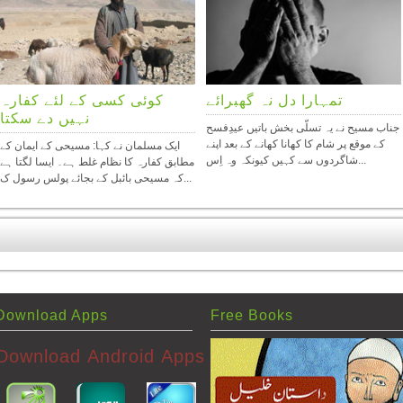
تمہارا دل نہ گھبرائے
کوئی کسی کے لئے کفارہ
نہیں دے سکتا
جناب مسیح نے يہ تسلّی بخش باتيں عيدِفسح
کے موقع پر شام کا کھانا کھانے کے بعد اپنے
ایک مسلمان نے کہا: مسیحی کے ایمان کے
شاگردوں سے کہيں کيونکہ وہ اِس...
مطابق کفارہ کا نظام غلط ہے۔ ایسا لگتا ہے
کہ مسیحی بائبل کے بجائے پولس رسول ک...
Download Apps
Free Books
Download Android Apps