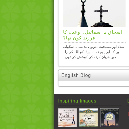
اسحاق یا اسمائیل۔ وعدے کا
فرزند کون تھا؟
اسلام اور مسیحیت، دونوں مذہب یہ سکھاتے
ہیں کہ ابراہیم نے اپنے بیٹے کو اللہ کی راہ
میں قربان کرنے کی کوشش کی تھی۔...
English Blog
Inspiring Images