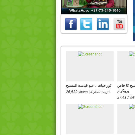
0
of
0
seconds
Volume
0%
سیح کا خاص
نُورِ حیات ۔ عیدِ قیامت المسیح
پروگرام
26,539 views | 4 years ago
27,413 vie